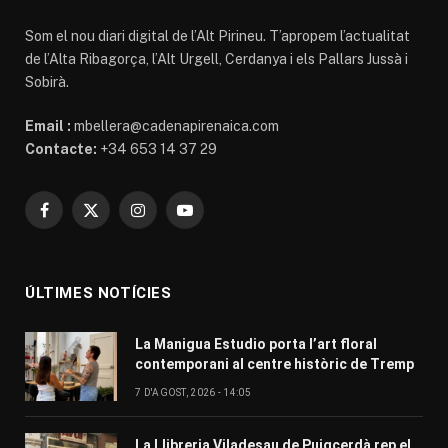
Som el nou diari digital de l’Alt Pirineu. T’apropem l’actualitat
de l’Alta Ribagorça, l’Alt Urgell, Cerdanya i els Pallars Jussà i
Sobirà.
Email :
mbellera@cadenapirenaica.com
Contacte:
+34 653 14 37 29
Facebook
X
Instagram
YouTube
(Twitter)
ÚLTIMES NOTÍCIES
La Manigua Estudio porta l’art floral
contemporani al centre històric de Tremp
7 D'AGOST, 2026 - 14:05
La Llibreria Viladesau de Puigcerdà rep el