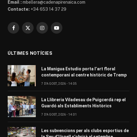
Email :
mbellera@cadenapirenaica.com
Contacte:
+34 653 14 37 29
Facebook
X
Instagram
YouTube
(Twitter)
ÚLTIMES NOTÍCIES
La Manigua Estudio porta l’art floral
contemporani al centre històric de Tremp
7 D'AGOST, 2026 - 14:05
La Llibreria Viladesau de Puigcerdà rep el
Guardó als Establiments Històrics
7 D'AGOST, 2026 - 14:01
Les subvencions per als clubs esportius de
la Seu d’Urgell s’obrirà al setembre