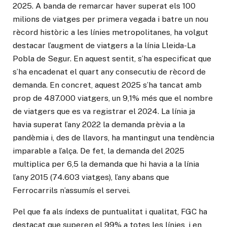
2025. A banda de remarcar haver superat els 100
milions de viatges per primera vegada i batre un nou
rècord històric a les línies metropolitanes, ha volgut
destacar l’augment de viatgers a la línia Lleida-La
Pobla de Segur. En aquest sentit, s’ha especificat que
s’ha encadenat el quart any consecutiu de rècord de
demanda. En concret, aquest 2025 s’ha tancat amb
prop de 487.000 viatgers, un 9,1% més que el nombre
de viatgers que es va registrar el 2024. La línia ja
havia superat l’any 2022 la demanda prèvia a la
pandèmia i, des de llavors, ha mantingut una tendència
imparable a l’alça. De fet, la demanda del 2025
multiplica per 6,5 la demanda que hi havia a la línia
l’any 2015 (74.603 viatges), l’any abans que
Ferrocarrils n’assumís el servei.
Pel que fa als índexs de puntualitat i qualitat, FGC ha
destacat que superen el 99% a totes les línies, i en