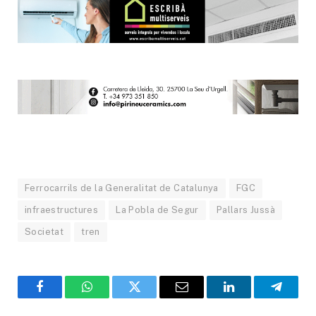
Ferrocarrils de la Generalitat de Catalunya
FGC
infraestructures
La Pobla de Segur
Pallars Jussà
Societat
tren
Facebook
WhatsApp
Twitter
Email
LinkedIn
Telegr