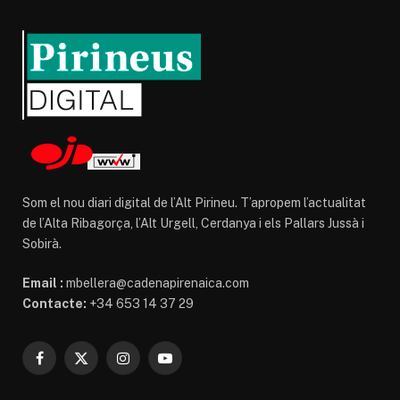
Som el nou diari digital de l’Alt Pirineu. T’apropem l’actualitat
de l’Alta Ribagorça, l’Alt Urgell, Cerdanya i els Pallars Jussà i
Sobirà.
Email :
mbellera@cadenapirenaica.com
Contacte:
+34 653 14 37 29
Facebook
X
Instagram
YouTube
(Twitter)