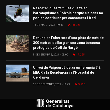
Rescaten dues famílies que feien
barranquisme a Bóixols perquè els nens no
podien continuar per cansament i fred
13 DE MAIG, 2023 - 19:33
18.028
Denuncien l’obertura d’una pista de més de
300 metres de llarg en una zona boscosa
protegida de Coll de Nargó
5 DE SETEMBRE, 2023 - 08:00
17.225
Un veí de Puigcerdà deixa en herència 7,2
MEUR a la Residència i a l’Hospital de
Cerdanya
20 DE DESEMBRE, 2022 - 11:49
9.530