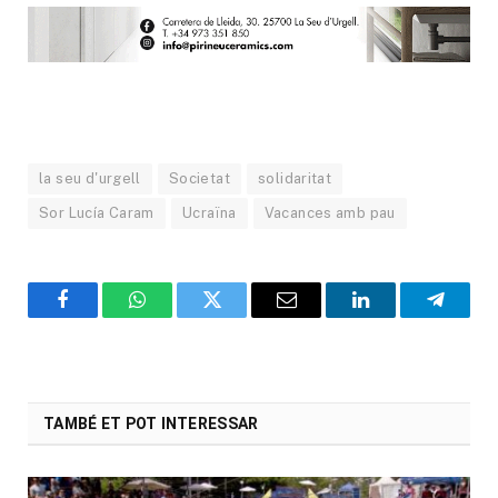
la seu d'urgell
Societat
solidaritat
Sor Lucía Caram
Ucraïna
Vacances amb pau
Facebook
WhatsApp
Twitter
Email
LinkedIn
Telegr
TAMBÉ ET POT INTERESSAR