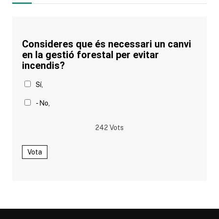
Consideres que és necessari un canvi
en la gestió forestal per evitar
incendis?
Sí,
- No,
242
Vots
Vota