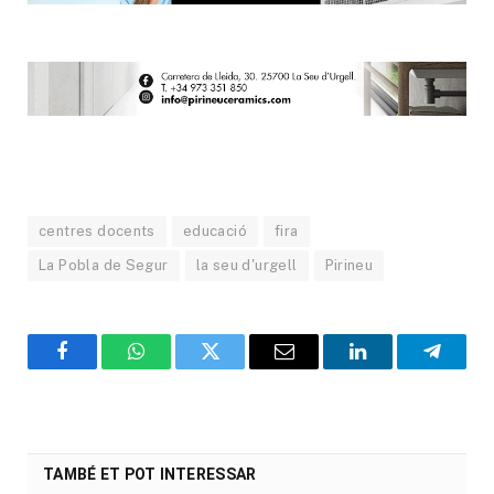
centres docents
educació
fira
La Pobla de Segur
la seu d'urgell
Pirineu
Facebook
WhatsApp
Twitter
Email
LinkedIn
Telegr
TAMBÉ ET POT INTERESSAR