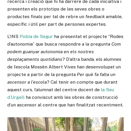
recerca i creació que hi ha darrere de cada iniciativa i
presenten els prototips de les seves obres o
productes finals per tal de rebre un
feedback
amable,
específic i útil per part de persones expertes.
L’INS
Pobla de Segur
ha presentat el projecte “Rodes
d’autonomia” que busca respondre a la pregunta
Com
podem guanyar autonomia en els nostres
desplaçaments quotidians
? D’altra banda, els alumnes
de l’escola Mossèn Albert Vives han desenvolupat un
projecte a partir de la pregunta
Per què fa falta un
ascensor a l’escola
? Cal tenir en compte que durant
aquest curs, l’alumnat del centre docent de
la Seu
d’Urgell
ha conviscut amb les obres de construcció
d’un ascensor al centre que han finalitzat recentment.