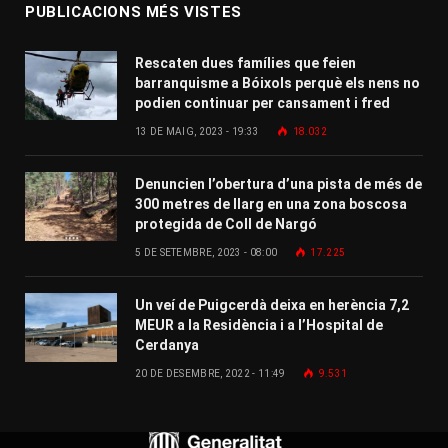
PUBLICACIONS MÉS VISTES
Rescaten dues famílies que feien
barranquisme a Bóixols perquè els nens no
podien continuar per cansament i fred
13 DE MAIG, 2023 - 19:33
18.032
Denuncien l’obertura d’una pista de més de
300 metres de llarg en una zona boscosa
protegida de Coll de Nargó
5 DE SETEMBRE, 2023 - 08:00
17.225
Un veí de Puigcerdà deixa en herència 7,2
MEUR a la Residència i a l’Hospital de
Cerdanya
20 DE DESEMBRE, 2022 - 11:49
9.531