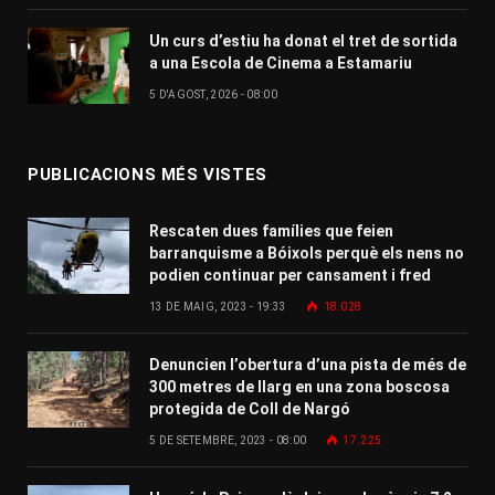
Un curs d’estiu ha donat el tret de sortida
a una Escola de Cinema a Estamariu
5 D'AGOST, 2026 - 08:00
PUBLICACIONS MÉS VISTES
Rescaten dues famílies que feien
barranquisme a Bóixols perquè els nens no
podien continuar per cansament i fred
13 DE MAIG, 2023 - 19:33
18.028
Denuncien l’obertura d’una pista de més de
300 metres de llarg en una zona boscosa
protegida de Coll de Nargó
5 DE SETEMBRE, 2023 - 08:00
17.225