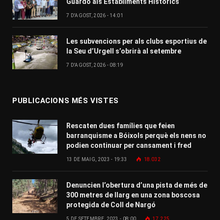
Guardó als Establiments Històrics
7 D'AGOST, 2026 - 14:01
Les subvencions per als clubs esportius de
la Seu d’Urgell s’obrirà al setembre
7 D'AGOST, 2026 - 08:19
PUBLICACIONS MÉS VISTES
Rescaten dues famílies que feien
barranquisme a Bóixols perquè els nens no
podien continuar per cansament i fred
13 DE MAIG, 2023 - 19:33
18.032
Denuncien l’obertura d’una pista de més de
300 metres de llarg en una zona boscosa
protegida de Coll de Nargó
5 DE SETEMBRE, 2023 - 08:00
17.225