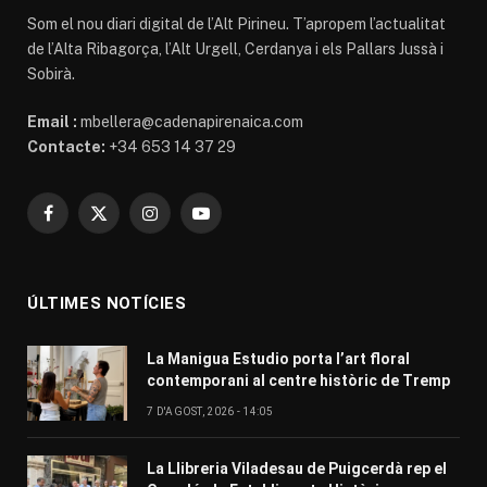
Som el nou diari digital de l’Alt Pirineu. T’apropem l’actualitat
de l’Alta Ribagorça, l’Alt Urgell, Cerdanya i els Pallars Jussà i
Sobirà.
Email :
mbellera@cadenapirenaica.com
Contacte:
+34 653 14 37 29
Facebook
X
Instagram
YouTube
(Twitter)
ÚLTIMES NOTÍCIES
La Manigua Estudio porta l’art floral
contemporani al centre històric de Tremp
7 D'AGOST, 2026 - 14:05
La Llibreria Viladesau de Puigcerdà rep el