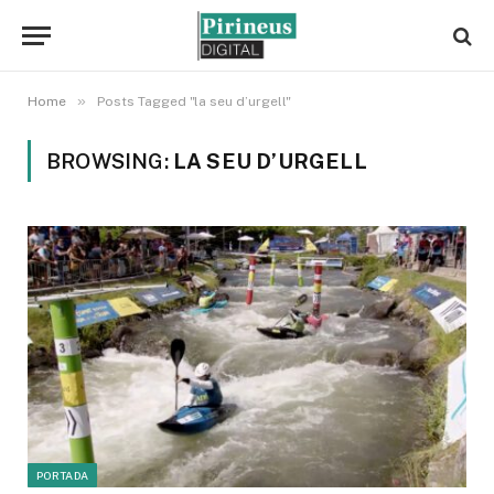
»
Home
Posts Tagged "la seu d’urgell"
BROWSING:
LA SEU D’URGELL
PORTADA