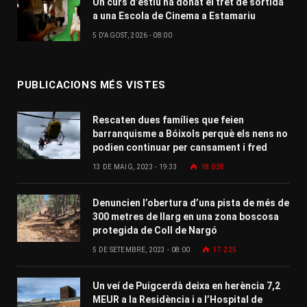
Un curs d’estiu ha donat el tret de sortida
a una Escola de Cinema a Estamariu
5 D'AGOST, 2026 - 08:00
PUBLICACIONS MÉS VISTES
Rescaten dues famílies que feien
barranquisme a Bóixols perquè els nens no
podien continuar per cansament i fred
13 DE MAIG, 2023 - 19:33
18.028
Denuncien l’obertura d’una pista de més de
300 metres de llarg en una zona boscosa
protegida de Coll de Nargó
5 DE SETEMBRE, 2023 - 08:00
17.225
Un veí de Puigcerdà deixa en herència 7,2
MEUR a la Residència i a l’Hospital de