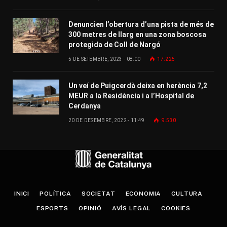
Denuncien l’obertura d’una pista de més de
300 metres de llarg en una zona boscosa
protegida de Coll de Nargó
5 DE SETEMBRE, 2023 - 08:00
17.225
Un veí de Puigcerdà deixa en herència 7,2
MEUR a la Residència i a l’Hospital de
Cerdanya
20 DE DESEMBRE, 2022 - 11:49
9.530
INICI
POLÍTICA
SOCIETAT
ECONOMIA
CULTURA
ESPORTS
OPINIÓ
AVÍS LEGAL
COOKIES