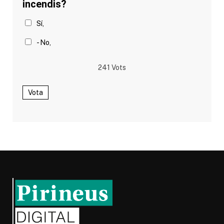
incendis?
Sí,
- No,
241
Vots
Vota