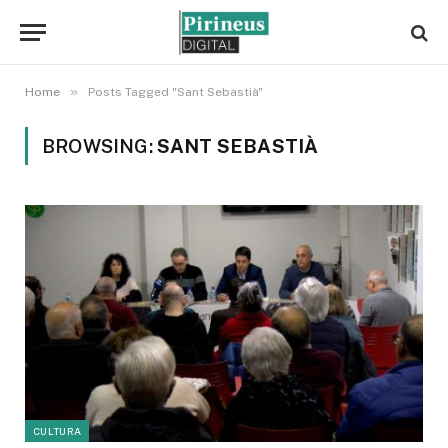
»
Home
Posts Tagged "Sant Sebastià"
BROWSING:
SANT SEBASTIÀ
CULTURA