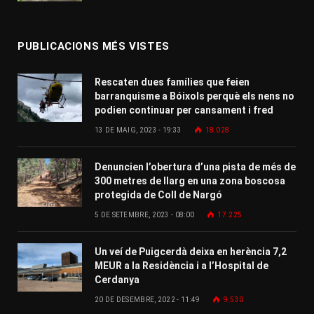
PUBLICACIONS MÉS VISTES
Rescaten dues famílies que feien
barranquisme a Bóixols perquè els nens no
podien continuar per cansament i fred
13 DE MAIG, 2023 - 19:33
18.028
Denuncien l’obertura d’una pista de més de
300 metres de llarg en una zona boscosa
protegida de Coll de Nargó
5 DE SETEMBRE, 2023 - 08:00
17.225
Un veí de Puigcerdà deixa en herència 7,2
MEUR a la Residència i a l’Hospital de
Cerdanya
20 DE DESEMBRE, 2022 - 11:49
9.530