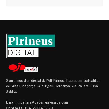
Som el nou diari digital de l’Alt Pirineu. T’apropem l’actualitat
de l’Alta Ribagorça, l’Alt Urgell, Cerdanya i els Pallars Jussà i
Sobirà.
Email :
mbellera@cadenapirenaica.com
Contacte:
+34 653 14 37 29