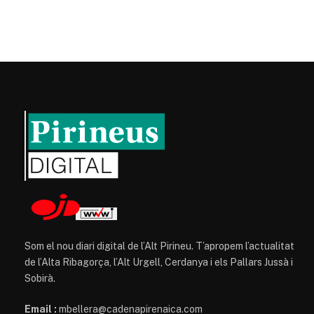
Som el nou diari digital de l’Alt Pirineu. T’apropem l’actualitat
de l’Alta Ribagorça, l’Alt Urgell, Cerdanya i els Pallars Jussà i
Sobirà.
Email :
mbellera@cadenapirenaica.com