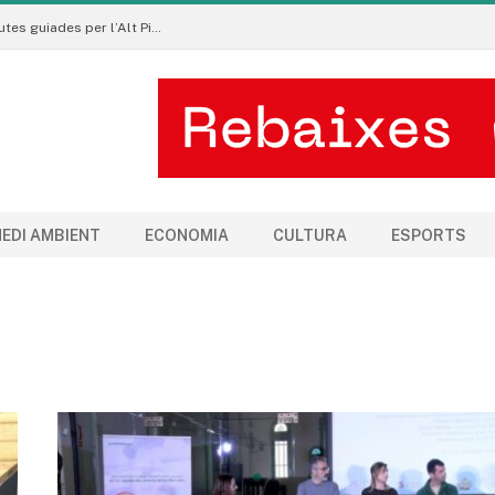
Pirineu a Peu promou un turisme sostenible amb rutes guiades per l’Alt Pirineu i l’Aran
EDI AMBIENT
ECONOMIA
CULTURA
ESPORTS