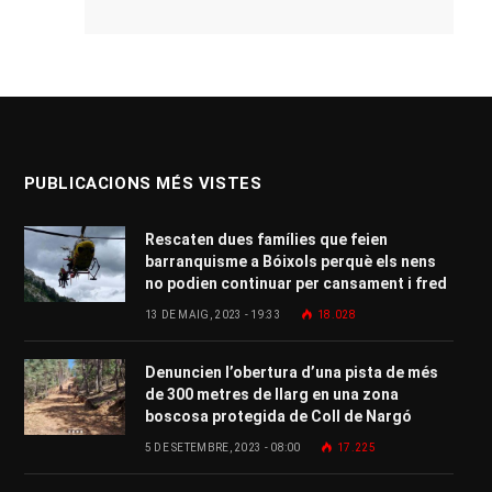
PUBLICACIONS MÉS VISTES
Rescaten dues famílies que feien
barranquisme a Bóixols perquè els nens
no podien continuar per cansament i fred
13 DE MAIG, 2023 - 19:33
18.028
Denuncien l’obertura d’una pista de més
de 300 metres de llarg en una zona
boscosa protegida de Coll de Nargó
5 DE SETEMBRE, 2023 - 08:00
17.225