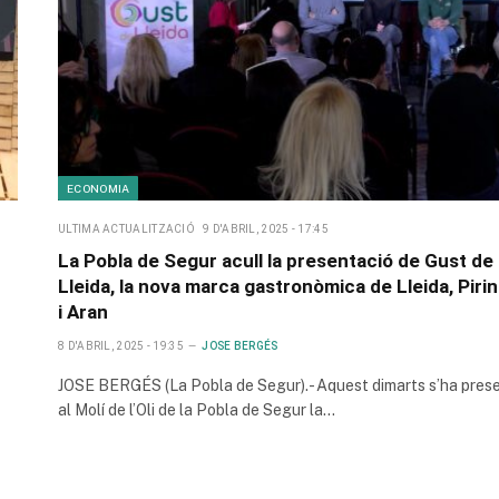
ECONOMIA
ULTIMA ACTUALITZACIÓ
9 D'ABRIL, 2025 - 17:45
La Pobla de Segur acull la presentació de Gust de
Lleida, la nova marca gastronòmica de Lleida, Piri
i Aran
8 D'ABRIL, 2025 - 19:35
JOSE BERGÉS
JOSE BERGÉS (La Pobla de Segur).- Aquest dimarts s’ha pres
al Molí de l’Oli de la Pobla de Segur la…