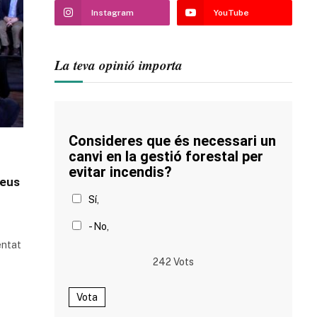
Instagram
YouTube
La teva opinió importa
Consideres que és necessari un
canvi en la gestió forestal per
evitar incendis?
neus
Sí,
- No,
entat
242
Vots
Vota