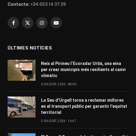
Contacte:
+34 653 14 37 29
Facebook
X
Instagram
YouTube
(Twitter)
ÚLTIMES NOTÍCIES
Neix al Pirineu l’Ecoradar Urbà, una eina
per crear municipis més resilients al canvi
climàtic
6 D'AGOST, 2026 - 08:00
La Seu d’Urgell torna a reclamar millores
en el transport públic per garantir l’equitat
territorial
5 D'AGOST, 2026 - 16:47