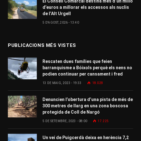
El Consell Comarcal destina més d’un milió
d’euros a millorar els accessos als nuclis
de l’Alt Urgell
5 D'AGOST, 2026 - 13:40
PUBLICACIONS MÉS VISTES
Rescaten dues famílies que feien
barranquisme a Bóixols perquè els nens no
podien continuar per cansament i fred
13 DE MAIG, 2023 - 19:33
18.028
Denuncien l’obertura d’una pista de més de
300 metres de llarg en una zona boscosa
protegida de Coll de Nargó
5 DE SETEMBRE, 2023 - 08:00
17.225
Un veí de Puigcerdà deixa en herència 7,2