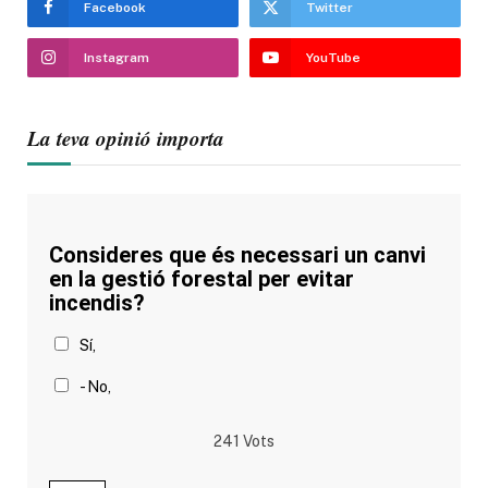
Facebook
Twitter
Instagram
YouTube
La teva opinió importa
Consideres que és necessari un canvi
en la gestió forestal per evitar
incendis?
Sí,
- No,
241
Vots