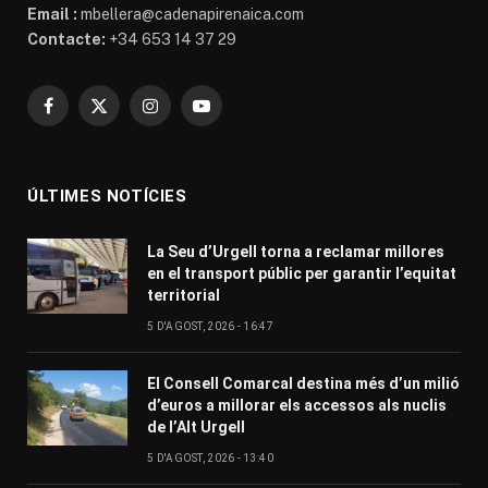
Email :
mbellera@cadenapirenaica.com
Contacte:
+34 653 14 37 29
Facebook
X
Instagram
YouTube
(Twitter)
ÚLTIMES NOTÍCIES
La Seu d’Urgell torna a reclamar millores
en el transport públic per garantir l’equitat
territorial
5 D'AGOST, 2026 - 16:47
El Consell Comarcal destina més d’un milió
d’euros a millorar els accessos als nuclis
de l’Alt Urgell
5 D'AGOST, 2026 - 13:40