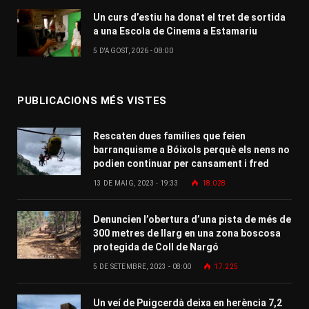
Un curs d’estiu ha donat el tret de sortida
a una Escola de Cinema a Estamariu
5 D'AGOST, 2026 - 08:00
PUBLICACIONS MÉS VISTES
Rescaten dues famílies que feien
barranquisme a Bóixols perquè els nens no
podien continuar per cansament i fred
13 DE MAIG, 2023 - 19:33
18.028
Denuncien l’obertura d’una pista de més de
300 metres de llarg en una zona boscosa
protegida de Coll de Nargó
5 DE SETEMBRE, 2023 - 08:00
17.225
Un veí de Puigcerdà deixa en herència 7,2