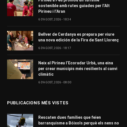
Pirineu a Peu promou un turisme
sostenible amb rutes guiades per l’Alt
Pirineu i l’Aran
6 D'AGOST, 2026 - 18:34
Bellver de Cerdanya es prepara per viure
una nova edición de la Fira de Sant Llorenç
6 D'AGOST, 2026 - 18:17
Neix al Pirineu l’Ecoradar Urbà, una eina
per crear municipis més resilients al canvi
climàtic
6 D'AGOST, 2026 - 08:00
PUBLICACIONS MÉS VISTES
Rescaten dues famílies que feien
barranquisme a Bóixols perquè els nens no