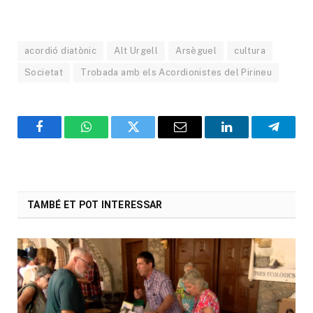
acordió diatònic
Alt Urgell
Arsèguel
cultura
Societat
Trobada amb els Acordionistes del Pirineu
Facebook
WhatsApp
Twitter
Email
LinkedIn
Telegr
TAMBÉ ET POT INTERESSAR