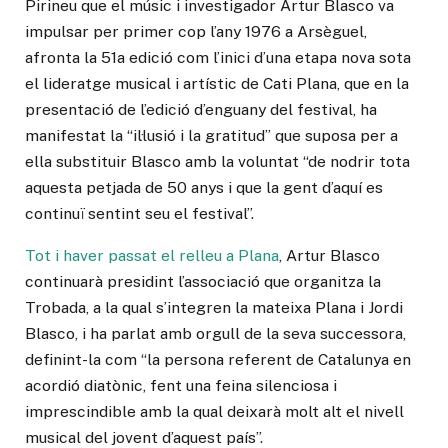
Pirineu que el músic i investigador Artur Blasco va
impulsar per primer cop l’any 1976 a Arsèguel,
afronta la 51a edició com l’inici d’una etapa nova sota
el lideratge musical i artístic de Cati Plana, que en la
presentació de l’edició d’enguany del festival, ha
manifestat la “il·lusió i la gratitud” que suposa per a
ella substituir Blasco amb la voluntat “de nodrir tota
aquesta petjada de 50 anys i que la gent d’aquí es
continuï sentint seu el festival”.
Tot i haver passat el relleu a Plana
, Artur Blasco
continuarà presidint l’associació que organitza la
Trobada, a la qual s’integren la mateixa Plana i Jordi
Blasco, i ha parlat amb orgull de la seva successora,
definint-la com “la persona referent de Catalunya en
acordió diatònic, fent una feina silenciosa i
imprescindible amb la qual deixarà molt alt el nivell
musical del jovent d’aquest país”.