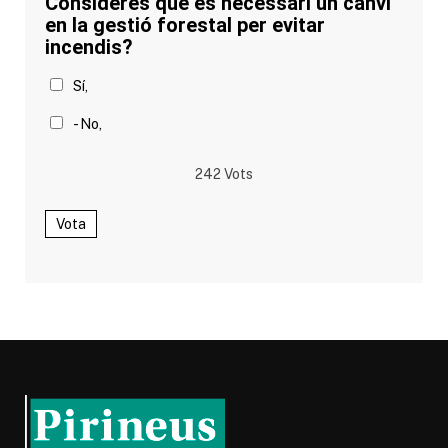
Consideres que és necessari un canvi
en la gestió forestal per evitar
incendis?
Sí,
- No,
242
Vots
Vota