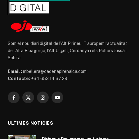
Som el nou diari digital de l’Alt Pirineu. T’apropem l’actualitat
de l’Alta Ribagorça, l’Alt Urgell, Cerdanya i els Pallars Jussà i
Sobirà.
Email :
mbellera@cadenapirenaica.com
Contacte:
+34 653 14 37 29
Facebook
X
Instagram
YouTube
(Twitter)
ÚLTIMES NOTÍCIES