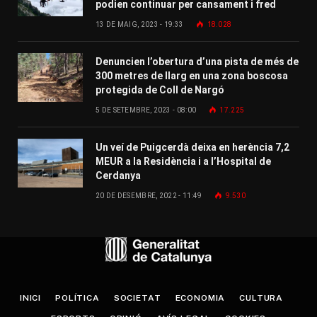
podien continuar per cansament i fred
13 DE MAIG, 2023 - 19:33
18.028
Denuncien l’obertura d’una pista de més de
300 metres de llarg en una zona boscosa
protegida de Coll de Nargó
5 DE SETEMBRE, 2023 - 08:00
17.225
Un veí de Puigcerdà deixa en herència 7,2
MEUR a la Residència i a l’Hospital de
Cerdanya
20 DE DESEMBRE, 2022 - 11:49
9.530
INICI
POLÍTICA
SOCIETAT
ECONOMIA
CULTURA