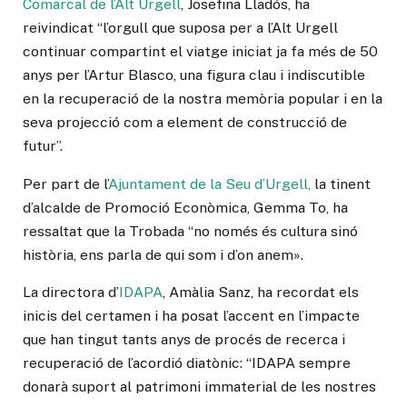
Comarcal de l’Alt Urgell
, Josefina Lladós, ha
reivindicat “l’orgull que suposa per a l’Alt Urgell
continuar compartint el viatge iniciat ja fa més de 50
anys per l’Artur Blasco, una figura clau i indiscutible
en la recuperació de la nostra memòria popular i en la
seva projecció com a element de construcció de
futur”.
Per part de l’
Ajuntament de la Seu d’Urgell,
la tinent
d’alcalde de Promoció Econòmica, Gemma To, ha
ressaltat que la Trobada “no només és cultura sinó
història, ens parla de qui som i d’on anem».
La directora d’
IDAPA
, Amàlia Sanz, ha recordat els
inicis del certamen i ha posat l’accent en l’impacte
que han tingut tants anys de procés de recerca i
recuperació de l’acordió diatònic: “IDAPA sempre
donarà suport al patrimoni immaterial de les nostres