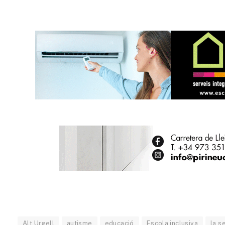
Alt Urgell
autisme
educació
Escola inclusiva
la s