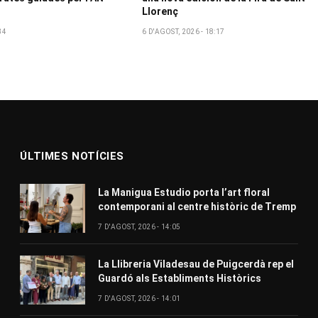
Llorenç
34
6 D'AGOST, 2026 - 18:17
ÚLTIMES NOTÍCIES
La Manigua Estudio porta l’art floral
contemporani al centre històric de Tremp
7 D'AGOST, 2026 - 14:05
La Llibreria Viladesau de Puigcerdà rep el
Guardó als Establiments Històrics
7 D'AGOST, 2026 - 14:01