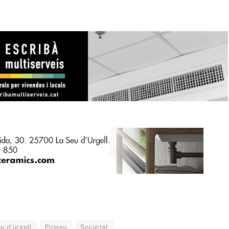
eu d'urgell
Pirineu
Societat