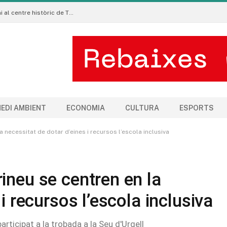
La Manigua Estudio porta l’art floral contemporani al centre històric de Tremp
EDI AMBIENT
ECONOMIA
CULTURA
ESPORTS
 necessitat de dotar d’eines i recursos l’escola inclusiva
ineu se centren en la
i recursos l’escola inclusiva
rticipat a la trobada a la Seu d'Urgell