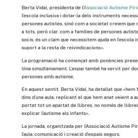
Berta Vidal, presidenta de l’
Associació Autisme Pir
l’escola inclusiva i dotar-la dels instruments necess
persones autistes, sinó com a societat creiem que n
a tots, però clar, com a famílies de persones autis
socis, és un clam que necessitem ajuda en l’escola 
suport a la resta de reivindicacions».
La programació ha començat amb ponències prese
línia simultàniament. L’espai també ha servit per 
persones amb autisme.
En aquest sentit, Berta Vidal, ha detallat que «hem
dins d’una aula, replicant el que hem anat veient a 
portat tot un apartat de llibres, no només de llib
explicar l’autisme als infants».
La jornada, organitzada per l’Associació Autisme Pi
l’aula, comunicació i creació d’espais segurs.