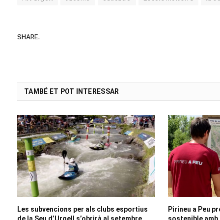
SHARE.
TAMBÉ ET POT INTERESSAR
Les subvencions per als clubs esportius
Pirineu a Peu p
de la Seu d’Urgell s’obrirà al setembre
sostenible amb r