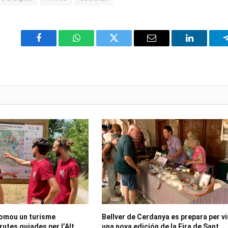
Facebook
WhatsApp
Twitter
Email
LinkedIn
romou un turisme
Bellver de Cerdanya es prepara per v
utes guiades per l’Alt
una nova edición de la Fira de Sant