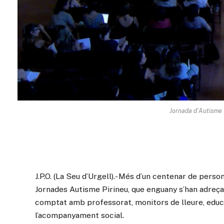
Jornada d'Autisme P
J.P.O. (La Seu d’Urgell).- Més d’un centenar de perso
Jornades Autisme Pirineu, que enguany s’han adreçat
comptat amb professorat, monitors de lleure, educa
l’acompanyament social.