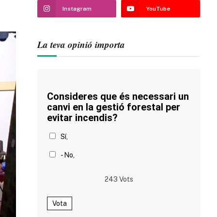
Instagram
YouTube
La teva opinió importa
Consideres que és necessari un
canvi en la gestió forestal per
evitar incendis?
Sí,
- No,
243
Vots
Vota