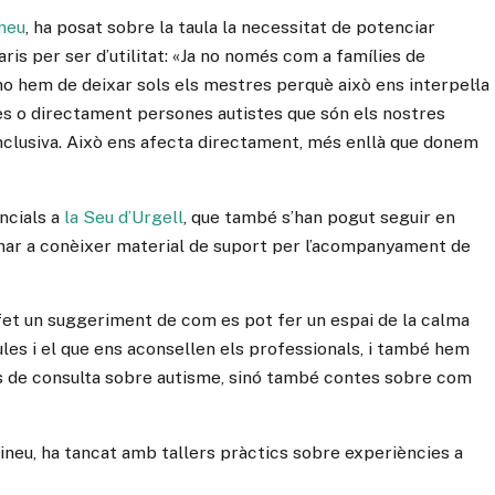
ineu
, ha posat sobre la taula la necessitat de potenciar
aris per ser d’utilitat: «Ja no només com a famílies de
o hem de deixar sols els mestres perquè això ens interpel·la
tes o directament persones autistes que són els nostres
inclusiva. Això ens afecta directament, més enllà que donem
ncials a
la Seu d’Urgell
, que també s’han pogut seguir en
donar a conèixer material de suport per l’acompanyament de
 fet un suggeriment de com es pot fer un espai de la calma
aules i el que ens aconsellen els professionals, i també hem
res de consulta sobre autisme, sinó també contes sobre com
rineu, ha tancat amb tallers pràctics sobre experiències a