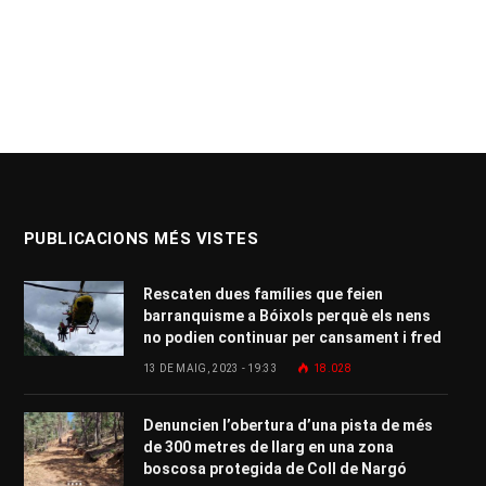
PUBLICACIONS MÉS VISTES
Rescaten dues famílies que feien
barranquisme a Bóixols perquè els nens
no podien continuar per cansament i fred
13 DE MAIG, 2023 - 19:33
18.028
Denuncien l’obertura d’una pista de més
de 300 metres de llarg en una zona
boscosa protegida de Coll de Nargó