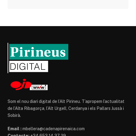
Som el nou diari digital de l’Alt Pirineu. T’apropem l’actualitat
de l’Alta Ribagorça, l’Alt Urgell, Cerdanya i els Pallars Jussà i
Sobirà.
Email :
mbellera@cadenapirenaica.com
Contacte:
+34 653 14 37 29