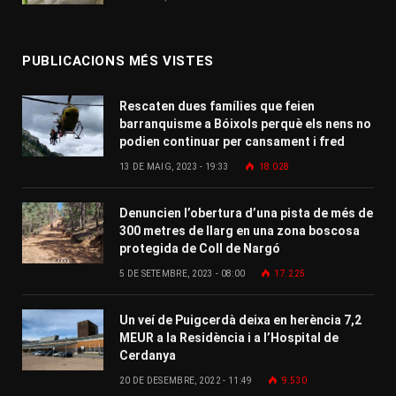
PUBLICACIONS MÉS VISTES
Rescaten dues famílies que feien
barranquisme a Bóixols perquè els nens no
podien continuar per cansament i fred
13 DE MAIG, 2023 - 19:33
18.028
Denuncien l’obertura d’una pista de més de
300 metres de llarg en una zona boscosa
protegida de Coll de Nargó
5 DE SETEMBRE, 2023 - 08:00
17.225
Un veí de Puigcerdà deixa en herència 7,2
MEUR a la Residència i a l’Hospital de
Cerdanya
20 DE DESEMBRE, 2022 - 11:49
9.530