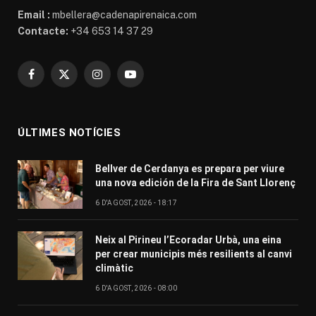
Email :
mbellera@cadenapirenaica.com
Contacte:
+34 653 14 37 29
Facebook
X
Instagram
YouTube
(Twitter)
ÚLTIMES NOTÍCIES
Bellver de Cerdanya es prepara per viure
una nova edición de la Fira de Sant Llorenç
6 D'AGOST, 2026 - 18:17
Neix al Pirineu l’Ecoradar Urbà, una eina
per crear municipis més resilients al canvi
climàtic
6 D'AGOST, 2026 - 08:00