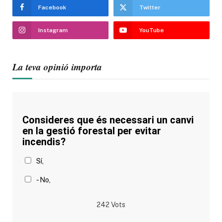
Facebook
Twitter
Instagram
YouTube
La teva opinió importa
Consideres que és necessari un canvi
en la gestió forestal per evitar
incendis?
Sí,
- No,
242
Vots