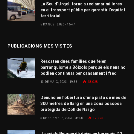
La Seu d’Urgell torna a reclamar millores
en el transport públic per garantir l’equitat
territorial
5 D'AGOST, 2026 - 16:47
PUBLICACIONS MÉS VISTES
Rescaten dues famílies que feien
barranquisme a Bóixols perquè els nens no
podien continuar per cansament i fred
13 DE MAIG, 2023 - 19:33
18.028
Denuncien l’obertura d’una pista de més de
300 metres de llarg en una zona boscosa
protegida de Coll de Nargó
5 DE SETEMBRE, 2023 - 08:00
17.225
Un veí de Puigcerdà deixa en herència 7,2