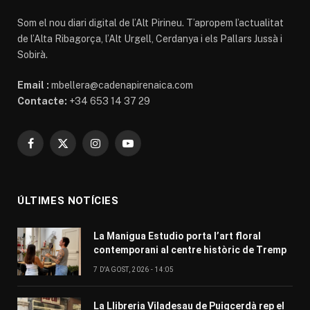
Som el nou diari digital de l’Alt Pirineu. T’apropem l’actualitat
de l’Alta Ribagorça, l’Alt Urgell, Cerdanya i els Pallars Jussà i
Sobirà.
Email :
mbellera@cadenapirenaica.com
Contacte:
+34 653 14 37 29
Facebook
X
Instagram
YouTube
(Twitter)
ÚLTIMES NOTÍCIES
La Manigua Estudio porta l’art floral
contemporani al centre històric de Tremp
7 D'AGOST, 2026 - 14:05
La Llibreria Viladesau de Puigcerdà rep el