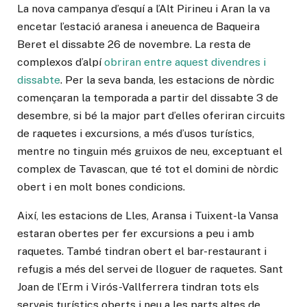
La nova campanya d’esquí a l’Alt Pirineu i Aran la va
encetar l’estació aranesa i aneuenca de Baqueira
Beret el dissabte 26 de novembre. La resta de
complexos d’alpí
obriran entre aquest divendres i
dissabte
. Per la seva banda, les estacions de nòrdic
començaran la temporada a partir del dissabte 3 de
desembre, si bé la major part d’elles oferiran circuits
de raquetes i excursions, a més d’usos turístics,
mentre no tinguin més gruixos de neu, exceptuant el
complex de Tavascan, que té tot el domini de nòrdic
obert i en molt bones condicions.
Així, les estacions de Lles, Aransa i Tuixent-la Vansa
estaran obertes per fer excursions a peu i amb
raquetes. També tindran obert el bar-restaurant i
refugis a més del servei de lloguer de raquetes. Sant
Joan de l’Erm i Virós-Vallferrera tindran tots els
serveis turístics oberts i neu a les parts altes de