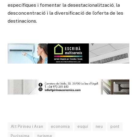
específiques i fomentar la desestacionalització, la
desconcentració i la diversificació de l’oferta de les
destinacions.
Alt Pirineu i Aran
economia
esquí
neu
pont
Puríssima
turisme