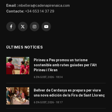
Email :
mbellera@cadenapirenaica.com
Contacte:
+34 653 14 37 29
Facebook
X
Instagram
YouTube
(Twitter)
ÚLTIMES NOTÍCIES
Pirineu a Peu promou un turisme
sostenible amb rutes guiades per l’Alt
Pirineu i l’Aran
6 D'AGOST, 2026 - 18:34
Bellver de Cerdanya es prepara per viure
una nova edición de la Fira de Sant Llorenç
6 D'AGOST, 2026 - 18:17