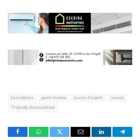
Escudelles
gastronomia
la seu d'urgell
ranxos
Trobada d'escudelles
Facebook
WhatsApp
Twitter
Email
LinkedIn
Telegr