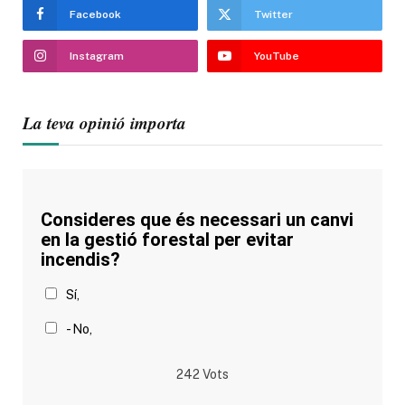
Facebook
Twitter
Instagram
YouTube
La teva opinió importa
Consideres que és necessari un canvi
en la gestió forestal per evitar
incendis?
Sí,
- No,
242
Vots