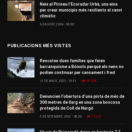
Neix al Pirineu l’Ecoradar Urbà, una eina
per crear municipis més resilients al canvi
climàtic
6 D'AGOST, 2026 - 08:00
PUBLICACIONS MÉS VISTES
Rescaten dues famílies que feien
barranquisme a Bóixols perquè els nens no
podien continuar per cansament i fred
13 DE MAIG, 2023 - 19:33
18.028
Denuncien l’obertura d’una pista de més de
300 metres de llarg en una zona boscosa
protegida de Coll de Nargó
5 DE SETEMBRE, 2023 - 08:00
17.225
Un veí de Puigcerdà deixa en herència 7,2