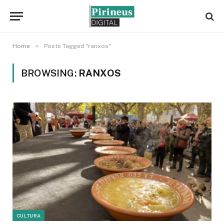
»
Home
Posts Tagged "ranxos"
BROWSING:
RANXOS
CULTURA