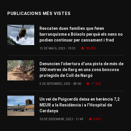
PUBLICACIONS MÉS VISTES
Rescaten dues famílies que feien
barranquisme a Bóixols perquè els nens no
podien continuar per cansament i fred
13 DE MAIG, 2023 - 19:33
18.032
Denuncien l’obertura d’una pista de més de
300 metres de llarg en una zona boscosa
protegida de Coll de Nargó
5 DE SETEMBRE, 2023 - 08:00
17.225
Un veí de Puigcerdà deixa en herència 7,2
MEUR a la Residència i a l’Hospital de
Cerdanya
20 DE DESEMBRE, 2022 - 11:49
9.531