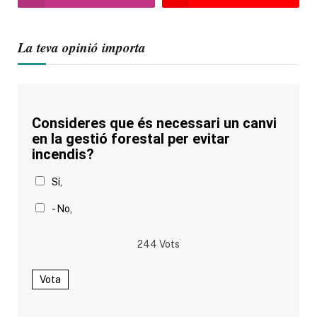
La teva opinió importa
Consideres que és necessari un canvi
en la gestió forestal per evitar
incendis?
Sí,
- No,
244
Vots
Vota