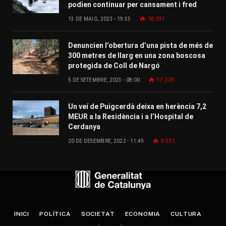
podien continuar per cansament i fred
13 DE MAIG, 2023 - 19:33
18.031
Denuncien l’obertura d’una pista de més de
300 metres de llarg en una zona boscosa
protegida de Coll de Nargó
5 DE SETEMBRE, 2023 - 08:00
17.225
Un veí de Puigcerdà deixa en herència 7,2
MEUR a la Residència i a l’Hospital de
Cerdanya
20 DE DESEMBRE, 2022 - 11:49
9.531
INICI
POLÍTICA
SOCIETAT
ECONOMIA
CULTURA