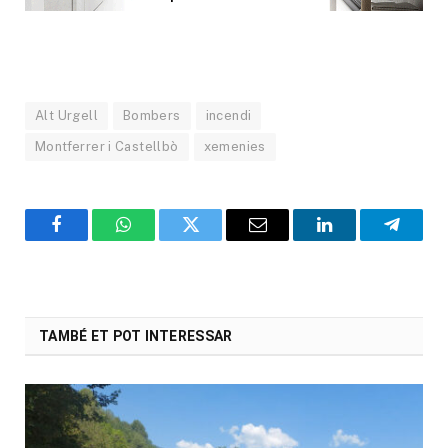
Alt Urgell
Bombers
incendi
Montferrer i Castellbò
xemenies
Facebook
WhatsApp
Twitter
Email
LinkedIn
Telegr
TAMBÉ ET POT INTERESSAR