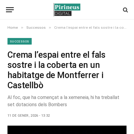
»
»
Home
Successos
Crema l’espai entre el fals sostre i la coberta en un habitatge de Montferrer i Castellbò
SUCCESSOS
Crema l’espai entre el fals
sostre i la coberta en un
habitatge de Montferrer i
Castellbò
Al foc, que ha començat a la xemeneia, hi ha treballat
set dotacions dels Bombers
11 DE GENER, 2026 - 13:32