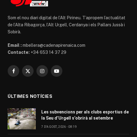
Som el nou diari digital de l’Alt Pirineu. T’apropem l’actualitat
de l’Alta Ribagorça, l’Alt Urgell, Cerdanya i els Pallars Jussà i
Sobirà.
Email :
mbellera@cadenapirenaica.com
Contacte:
+34 653 14 37 29
Facebook
X
Instagram
YouTube
(Twitter)
ÚLTIMES NOTÍCIES
Les subvencions per als clubs esportius de
la Seu d’Urgell s’obrirà al setembre
7 D'AGOST, 2026 - 08:19