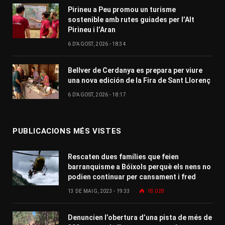
Pirineu a Peu promou un turisme
sostenible amb rutes guiades per l’Alt
Pirineu i l’Aran
6 D'AGOST, 2026 - 18:34
Bellver de Cerdanya es prepara per viure
una nova edición de la Fira de Sant Llorenç
6 D'AGOST, 2026 - 18:17
PUBLICACIONS MÉS VISTES
Rescaten dues famílies que feien
barranquisme a Bóixols perquè els nens no
podien continuar per cansament i fred
13 DE MAIG, 2023 - 19:33
18.028
Denuncien l’obertura d’una pista de més de