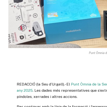
Punt Òmnia de
REDACCIÓ (la Seu d’Urgell).- El
Punt Òmnia de la Se
any 2025
. Les dades més representatives que s’extr
píndoles, xerrades i altres accions.
Per continuar amb la línia de la formació i l’asses