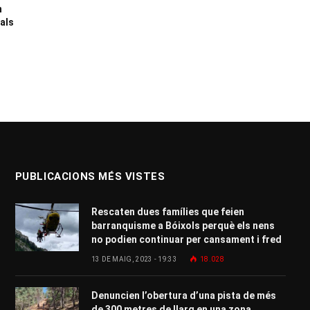
n
 als
PUBLICACIONS MÉS VISTES
Rescaten dues famílies que feien
barranquisme a Bóixols perquè els nens
no podien continuar per cansament i fred
13 DE MAIG, 2023 - 19:33
18.028
Denuncien l’obertura d’una pista de més
de 300 metres de llarg en una zona