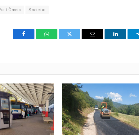
Punt Òmnia
Societat
Facebook
WhatsApp
Twitter
Email
LinkedIn