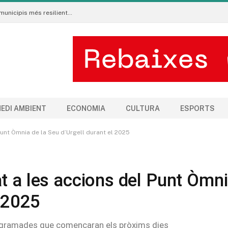
Neix al Pirineu l’Ecoradar Urbà, una eina per crear municipis més resilients al canvi climàtic
EDI AMBIENT
ECONOMIA
CULTURA
ESPORTS
unt Òmnia de la Seu d’Urgell durant el 2025
t a les accions del Punt Òmn
l 2025
rogramades que començaran els pròxims dies