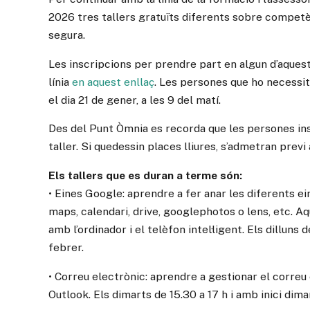
2026 tres tallers gratuïts diferents sobre competèn
segura.
Les inscripcions per prendre part en algun d’aquest
línia
en aquest enllaç
. Les persones que ho necessi
el dia 21 de gener, a les 9 del matí.
Des del Punt Òmnia es recorda que les persones ins
taller. Si quedessin places lliures, s’admetran previ 
Els tallers que es duran a terme són:
• Eines Google: aprendre a fer anar les diferents e
maps, calendari, drive, googlephotos o lens, etc. Aq
amb l’ordinador i el telèfon intel·ligent. Els dilluns d
febrer.
• Correu electrònic: aprendre a gestionar el correu
Outlook. Els dimarts de 15.30 a 17 h i amb inici dim