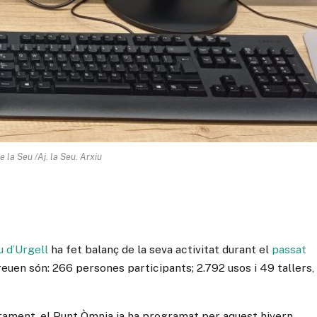
 la Seu /Aj. la Seu. Arxiu
u d’Urgell
ha fet balanç de la seva activitat durant el
passat
euen són: 266 persones participants; 2.792 usos i 49 tallers,
sorament, el Punt Òmnia ja ha programat per aquest hivern