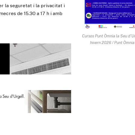
 la seguretat i la privacitat i
mecres de 15.30 a 17 h i amb
Cursos Punt Òmnia la Seu d’U
hivern 2026 / Punt Òmnia