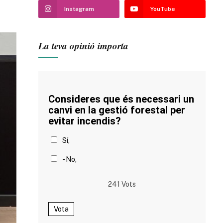
Instagram
YouTube
La teva opinió importa
Consideres que és necessari un
canvi en la gestió forestal per
evitar incendis?
Sí,
- No,
241
Vots
Vota