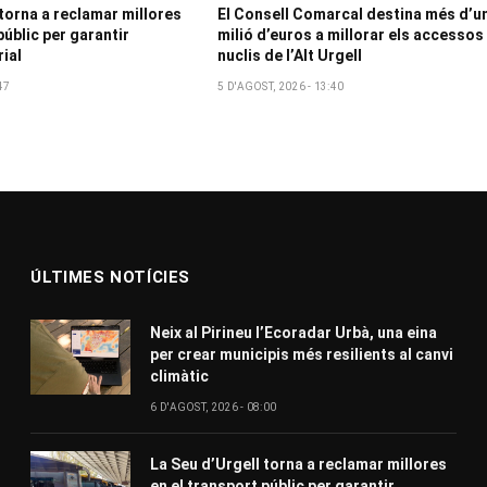
 torna a reclamar millores
El Consell Comarcal destina més d’u
públic per garantir
milió d’euros a millorar els accessos
rial
nuclis de l’Alt Urgell
47
5 D'AGOST, 2026 - 13:40
ÚLTIMES NOTÍCIES
Neix al Pirineu l’Ecoradar Urbà, una eina
per crear municipis més resilients al canvi
climàtic
6 D'AGOST, 2026 - 08:00
La Seu d’Urgell torna a reclamar millores
en el transport públic per garantir