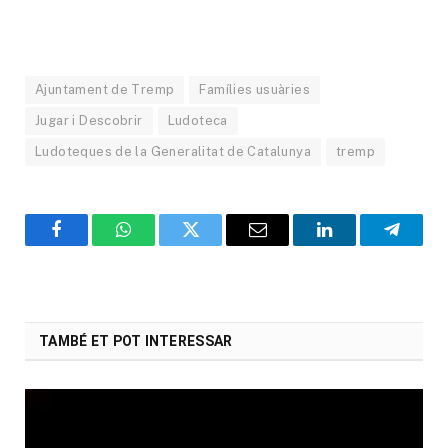
Ajuntament de Tremp
Famílies usuàries
Jugar i Descobrir
Ludoteca
Ludoteques de la Generalitat de Catalunya
tremp
Facebook
WhatsApp
Twitter
Email
LinkedIn
Telegr
TAMBÉ ET POT INTERESSAR