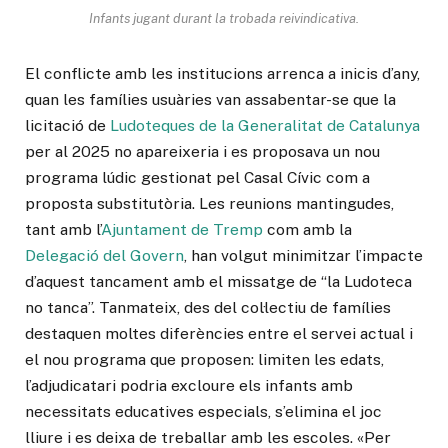
Infants jugant durant la trobada reivindicativa.
El conflicte amb les institucions arrenca a inicis d’any,
quan les famílies usuàries van assabentar-se que la
licitació de
Ludoteques de la Generalitat de Catalunya
per al 2025 no apareixeria i es proposava un nou
programa lúdic gestionat pel Casal Cívic com a
proposta substitutòria. Les reunions mantingudes,
tant amb l’
Ajuntament de Tremp
com amb la
Delegació del Govern
, han volgut minimitzar l’impacte
d’aquest tancament amb el missatge de “la Ludoteca
no tanca”. Tanmateix, des del col·lectiu de famílies
destaquen moltes diferències entre el servei actual i
el nou programa que proposen: limiten les edats,
l’adjudicatari podria excloure els infants amb
necessitats educatives especials, s’elimina el joc
lliure i es deixa de treballar amb les escoles. «Per