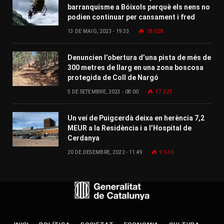
barranquisme a Bóixols perquè els nens no
podien continuar per cansament i fred
13 DE MAIG, 2023 - 19:33
18.028
Denuncien l’obertura d’una pista de més de
300 metres de llarg en una zona boscosa
protegida de Coll de Nargó
5 DE SETEMBRE, 2023 - 08:00
17.225
Un veí de Puigcerdà deixa en herència 7,2
MEUR a la Residència i a l’Hospital de
Cerdanya
20 DE DESEMBRE, 2022 - 11:49
9.530