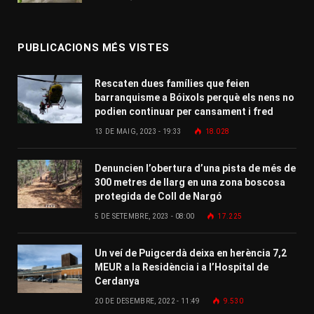
PUBLICACIONS MÉS VISTES
Rescaten dues famílies que feien
barranquisme a Bóixols perquè els nens no
podien continuar per cansament i fred
13 DE MAIG, 2023 - 19:33
18.028
Denuncien l’obertura d’una pista de més de
300 metres de llarg en una zona boscosa
protegida de Coll de Nargó
5 DE SETEMBRE, 2023 - 08:00
17.225
Un veí de Puigcerdà deixa en herència 7,2
MEUR a la Residència i a l’Hospital de
Cerdanya
20 DE DESEMBRE, 2022 - 11:49
9.530