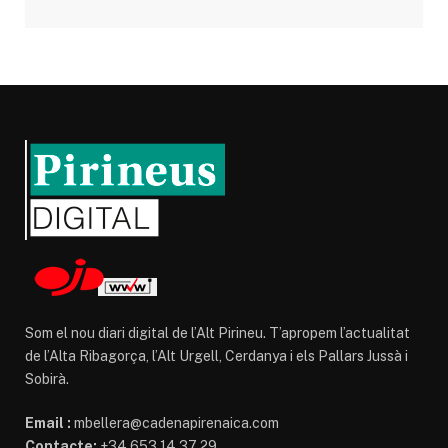
Som el nou diari digital de l’Alt Pirineu. T’apropem l’actualitat
de l’Alta Ribagorça, l’Alt Urgell, Cerdanya i els Pallars Jussà i
Sobirà.
Email :
mbellera@cadenapirenaica.com
Contacte:
+34 653 14 37 29