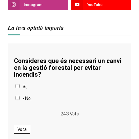
Instagram
YouTube
La teva opinió importa
Consideres que és necessari un canvi
en la gestió forestal per evitar
incendis?
Sí,
- No,
243
Vots
Vota