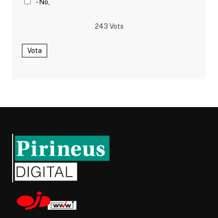
- No,
243
Vots
Vota