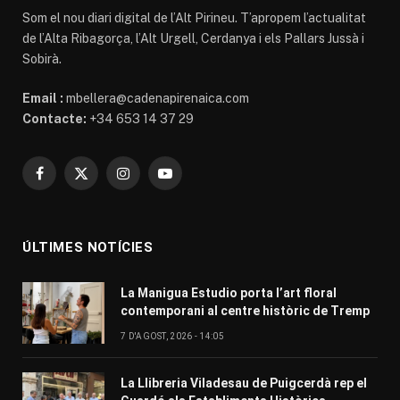
Som el nou diari digital de l’Alt Pirineu. T’apropem l’actualitat
de l’Alta Ribagorça, l’Alt Urgell, Cerdanya i els Pallars Jussà i
Sobirà.
Email :
mbellera@cadenapirenaica.com
Contacte:
+34 653 14 37 29
Facebook
X
Instagram
YouTube
(Twitter)
ÚLTIMES NOTÍCIES
La Manigua Estudio porta l’art floral
contemporani al centre històric de Tremp
7 D'AGOST, 2026 - 14:05
La Llibreria Viladesau de Puigcerdà rep el