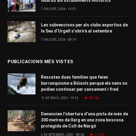
Guardó als Establiments Històrics
7 D'AGOST, 2026 - 14:01
Les subvencions per als clubs esportius de
la Seu d’Urgell s’obrirà al setembre
7 D'AGOST, 2026 - 08:19
PUBLICACIONS MÉS VISTES
Rescaten dues famílies que feien
barranquisme a Bóixols perquè els nens no
podien continuar per cansament i fred
13 DE MAIG, 2023 - 19:33
18.028
Denuncien l’obertura d’una pista de més de
300 metres de llarg en una zona boscosa
protegida de Coll de Nargó
5 DE SETEMBRE, 2023 - 08:00
17.225