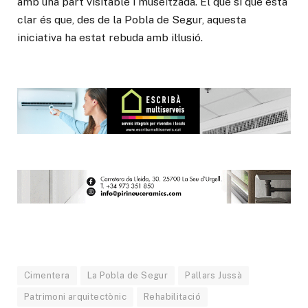
amb una part visitable i museïtzada. El que sí que està
clar és que, des de la Pobla de Segur, aquesta
iniciativa ha estat rebuda amb il·lusió.
Cimentera
La Pobla de Segur
Pallars Jussà
Patrimoni arquitectònic
Rehabilitació