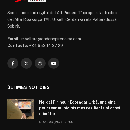
Som el nou diari digital de l’Alt Pirineu. T’apropem l’actualitat
de l’Alta Ribagorça, l’Alt Urgell, Cerdanya i els Pallars Jussà i
Sobirà.
Email :
mbellera@cadenapirenaica.com
Contacte:
+34 653 14 37 29
Facebook
X
Instagram
YouTube
(Twitter)
ÚLTIMES NOTÍCIES
Neix al Pirineu l’Ecoradar Urbà, una eina
per crear municipis més resilients al canvi
climàtic
6 D'AGOST, 2026 - 08:00