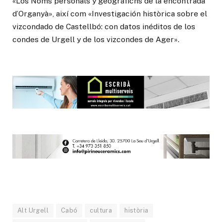
«Los Noms personals y geográfichs de la encontrada
d’Organyà», així com «Investigación històrica sobre el
vizcondado de Castellbó: con datos inéditos de los
condes de Urgell y de los vizcondes de Ager».
Alt Urgell
Cabó
cultura
història