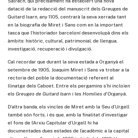
Salrach, qui precisament ha establert una nova
datació de la redacció del manuscrit dels Greuges de
Guitard Isarn, any 1105, centrarà la seva xerrada tant
en la biografia de Miret i Sans com en la important
tasca que l’historiador barceloní desenvolupà dins els
àmbits: històric, cultural, patrimonial, de llengua,
investigació, recuperació i divulgació.
Cal recordar que durant la seva estada a Organyà el
setembre de 1905, Joaquim Miret i Sans va trobar a la
rectoria del poble la documentació referent al
llinatge dels Caboet. Entre els pergamins s’hi incloïen
els
Greuges de Guitard Isarn
i les
Homilies d’Organyà
.
D’altra banda, els vincles de Miret amb la Seu d’Urgell
també són forts, i és que, amb la finalitat d’investigar
el fons de l’Arxiu Capitular d’Urgell hi ha
documentades dues estades de l’acadèmic a la capital