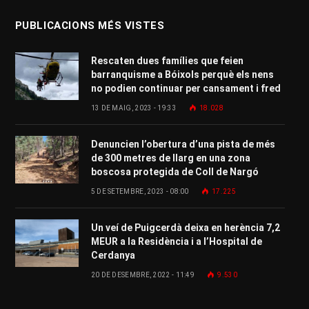
PUBLICACIONS MÉS VISTES
Rescaten dues famílies que feien
barranquisme a Bóixols perquè els nens
no podien continuar per cansament i fred
13 DE MAIG, 2023 - 19:33
18.028
Denuncien l’obertura d’una pista de més
de 300 metres de llarg en una zona
boscosa protegida de Coll de Nargó
5 DE SETEMBRE, 2023 - 08:00
17.225
Un veí de Puigcerdà deixa en herència 7,2
MEUR a la Residència i a l’Hospital de
Cerdanya
20 DE DESEMBRE, 2022 - 11:49
9.530