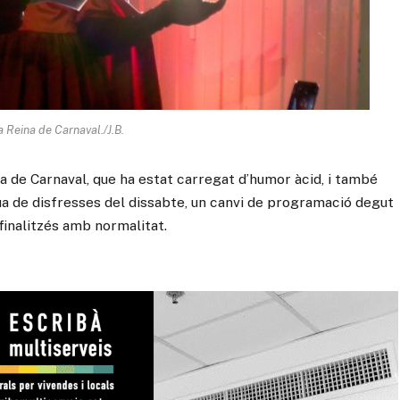
a Reina de Carnaval./J.B.
na de Carnaval, que ha estat carregat d’humor àcid, i també
ua de disfresses del dissabte, un canvi de programació degut
 finalitzés amb normalitat.