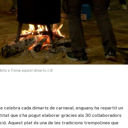
ella a Tremp aquest dimarts./J.B.
e celebra cada dimarts de carnaval, enguany ha repartit un
titat que s’ha pogut elaborar gràcies als 30 col·laboradors
ació. Aquest plat és una de les tradicions trempolines que