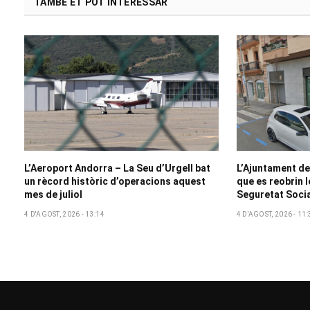
TAMBÉ ET POT INTERESSAR
L’Aeroport Andorra – La Seu d’Urgell bat
L’Ajuntament de 
un rècord històric d’operacions aquest
que es reobrin l
mes de juliol
Seguretat Socia
4 D'AGOST, 2026 - 13:14
4 D'AGOST, 2026 - 11: