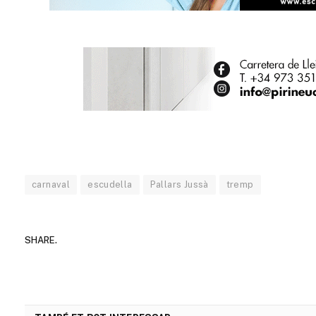
carnaval
escudella
Pallars Jussà
tremp
SHARE.