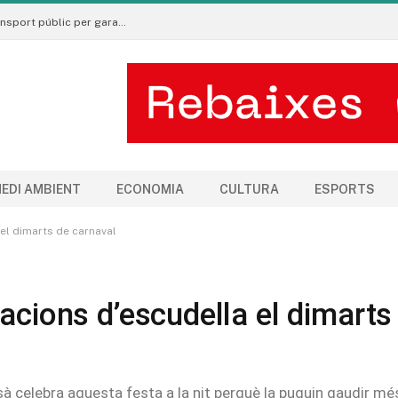
La Seu d’Urgell torna a reclamar millores en el transport públic per garantir l’equitat territorial
EDI AMBIENT
ECONOMIA
CULTURA
ESPORTS
 el dimarts de carnaval
acions d’escudella el dimarts
ussà celebra aquesta festa a la nit perquè la puguin gaudir mé