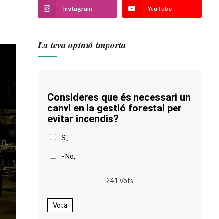
Instagram
YouTube
La teva opinió importa
Consideres que és necessari un
canvi en la gestió forestal per
evitar incendis?
Sí,
- No,
241
Vots
Vota