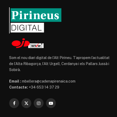
Som el nou diari digital de l’Alt Pirineu. T’apropem l’actualitat
de l’Alta Ribagorça, l’Alt Urgell, Cerdanya i els Pallars Jussà i
Sobirà.
Email :
mbellera@cadenapirenaica.com
Contacte:
+34 653 14 37 29
Facebook
X
Instagram
YouTube
(Twitter)