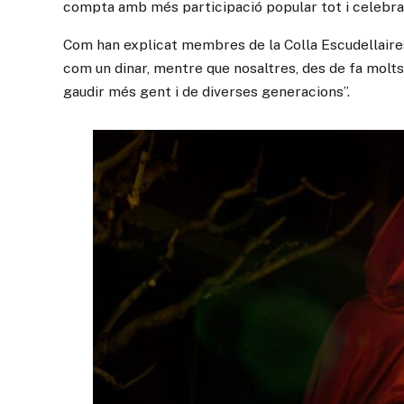
compta amb més participació popular tot i celebrar-
Com han explicat membres de la Colla Escudellaires
com un dinar, mentre que nosaltres, des de fa molts
gaudir més gent i de diverses generacions”.