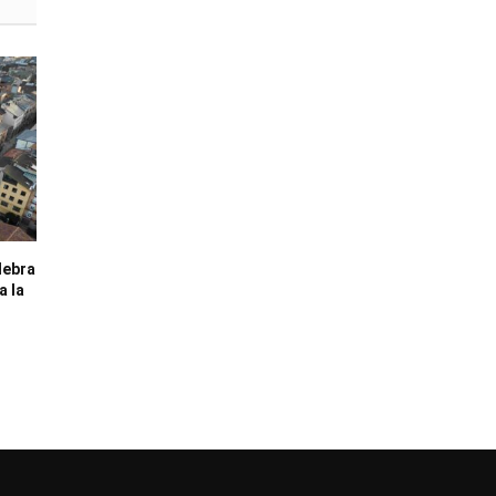
lebra
a la