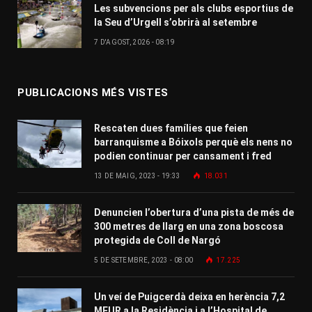
Les subvencions per als clubs esportius de
la Seu d’Urgell s’obrirà al setembre
7 D'AGOST, 2026 - 08:19
PUBLICACIONS MÉS VISTES
Rescaten dues famílies que feien
barranquisme a Bóixols perquè els nens no
podien continuar per cansament i fred
13 DE MAIG, 2023 - 19:33
18.031
Denuncien l’obertura d’una pista de més de
300 metres de llarg en una zona boscosa
protegida de Coll de Nargó
5 DE SETEMBRE, 2023 - 08:00
17.225
Un veí de Puigcerdà deixa en herència 7,2
MEUR a la Residència i a l’Hospital de