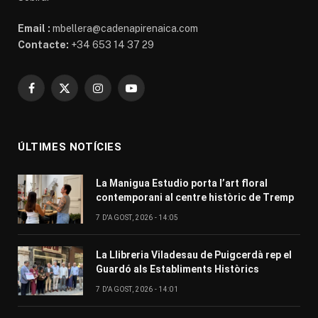
Email :
mbellera@cadenapirenaica.com
Contacte:
+34 653 14 37 29
Facebook
X
Instagram
YouTube
(Twitter)
ÚLTIMES NOTÍCIES
La Manigua Estudio porta l’art floral
contemporani al centre històric de Tremp
7 D'AGOST, 2026 - 14:05
La Llibreria Viladesau de Puigcerdà rep el
Guardó als Establiments Històrics
7 D'AGOST, 2026 - 14:01