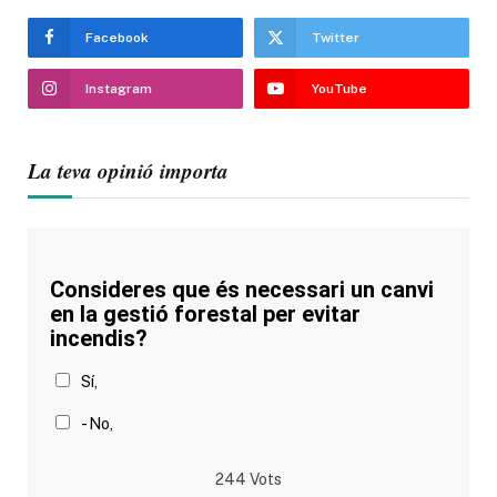
Facebook
Twitter
Instagram
YouTube
La teva opinió importa
Consideres que és necessari un canvi
en la gestió forestal per evitar
incendis?
Sí,
- No,
244
Vots