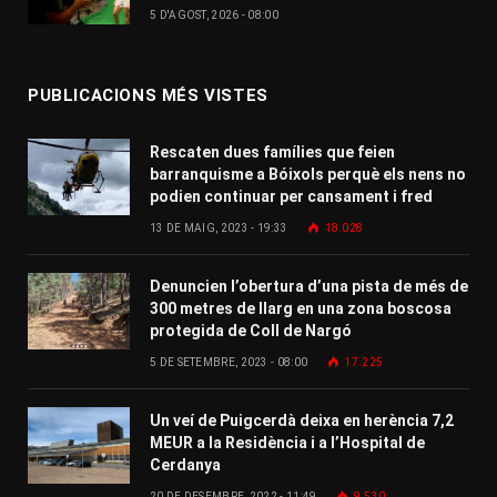
5 D'AGOST, 2026 - 08:00
PUBLICACIONS MÉS VISTES
Rescaten dues famílies que feien
barranquisme a Bóixols perquè els nens no
podien continuar per cansament i fred
13 DE MAIG, 2023 - 19:33
18.028
Denuncien l’obertura d’una pista de més de
300 metres de llarg en una zona boscosa
protegida de Coll de Nargó
5 DE SETEMBRE, 2023 - 08:00
17.225
Un veí de Puigcerdà deixa en herència 7,2
MEUR a la Residència i a l’Hospital de
Cerdanya
20 DE DESEMBRE, 2022 - 11:49
9.530