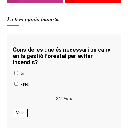
La teva opinió importa
Consideres que és necessari un canvi
en la gestió forestal per evitar
incendis?
Sí,
- No,
241
Vots
Vota