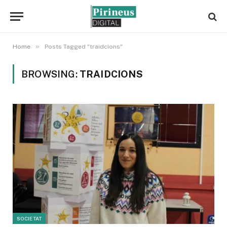
»
Home
Posts Tagged "traidcions"
BROWSING:
TRAIDCIONS
SOCIETAT