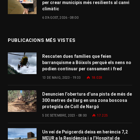
per crear municipis més resilients al canvi
climàtic
6 D'AGOST, 2026 - 08:00
PUBLICACIONS MÉS VISTES
Rescaten dues famílies que feien
barranquisme a Bóixols perquè els nens no
podien continuar per cansament i fred
13 DE MAIG, 2023 - 19:33
18.028
Denuncien l’obertura d’una pista de més de
300 metres de llarg en una zona boscosa
protegida de Coll de Nargó
5 DE SETEMBRE, 2023 - 08:00
17.225
Un veí de Puigcerdà deixa en herència 7,2
MEUR a la Residència i a l’Hospital de