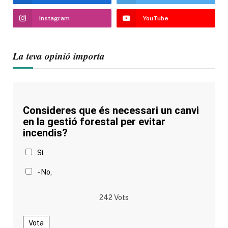
Instagram
YouTube
La teva opinió importa
Consideres que és necessari un canvi
en la gestió forestal per evitar
incendis?
Sí,
- No,
242
Vots
Vota