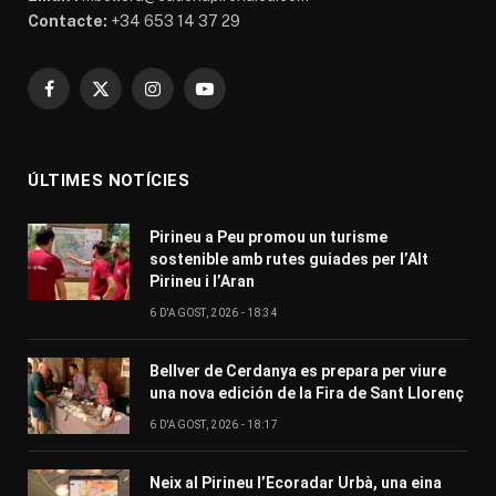
Contacte:
+34 653 14 37 29
Facebook
X
Instagram
YouTube
(Twitter)
ÚLTIMES NOTÍCIES
Pirineu a Peu promou un turisme
sostenible amb rutes guiades per l’Alt
Pirineu i l’Aran
6 D'AGOST, 2026 - 18:34
Bellver de Cerdanya es prepara per viure
una nova edición de la Fira de Sant Llorenç
6 D'AGOST, 2026 - 18:17
Neix al Pirineu l’Ecoradar Urbà, una eina