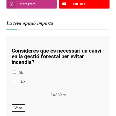
Instagram
YouTube
La teva opinió importa
Consideres que és necessari un canvi
en la gestió forestal per evitar
incendis?
Sí,
- No,
243
Vots
Vota