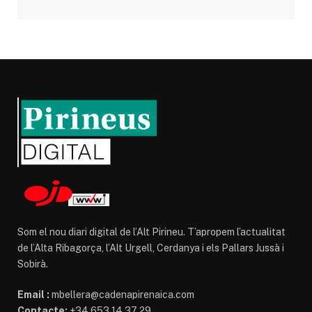
Som el nou diari digital de l’Alt Pirineu. T’apropem l’actualitat
de l’Alta Ribagorça, l’Alt Urgell, Cerdanya i els Pallars Jussà i
Sobirà.
Email :
mbellera@cadenapirenaica.com
Contacte:
+34 653 14 37 29