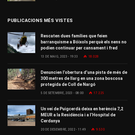
PUBLICACIONS MÉS VISTES
Rescaten dues famílies que feien
barranquisme a Bóixols perquè els nens no
podien continuar per cansament i fred
13 DE MAIG, 2023 - 19:33
18.028
Denuncien l’obertura d’una pista de més de
300 metres de llarg en una zona boscosa
protegida de Coll de Nargó
5 DE SETEMBRE, 2023 - 08:00
17.225
Un veí de Puigcerdà deixa en herència 7,2
MEUR a la Residència i a l’Hospital de
Cerdanya
20 DE DESEMBRE, 2022 - 11:49
9.530