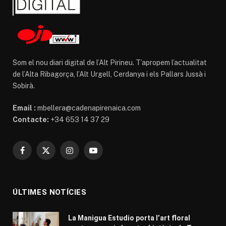
Som el nou diari digital de l’Alt Pirineu. T’apropem l’actualitat
de l’Alta Ribagorça, l’Alt Urgell, Cerdanya i els Pallars Jussà i
Sobirà.
Email :
mbellera@cadenapirenaica.com
Contacte:
+34 653 14 37 29
Facebook
X
Instagram
YouTube
(Twitter)
ÚLTIMES NOTÍCIES
La Manigua Estudio porta l’art floral