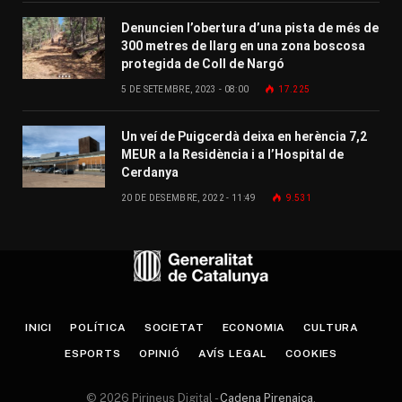
Denuncien l’obertura d’una pista de més de
300 metres de llarg en una zona boscosa
protegida de Coll de Nargó
5 DE SETEMBRE, 2023 - 08:00
17.225
Un veí de Puigcerdà deixa en herència 7,2
MEUR a la Residència i a l’Hospital de
Cerdanya
20 DE DESEMBRE, 2022 - 11:49
9.531
INICI
POLÍTICA
SOCIETAT
ECONOMIA
CULTURA
ESPORTS
OPINIÓ
AVÍS LEGAL
COOKIES
© 2026 Pirineus Digital -
Cadena Pirenaica
.