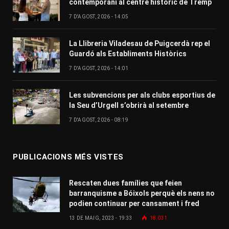
contemporani al centre històric de Tremp
7 D'AGOST, 2026 - 14:05
La Llibreria Viladesau de Puigcerdà rep el
Guardó als Establiments Històrics
7 D'AGOST, 2026 - 14:01
Les subvencions per als clubs esportius de
la Seu d’Urgell s’obrirà al setembre
7 D'AGOST, 2026 - 08:19
PUBLICACIONS MÉS VISTES
Rescaten dues famílies que feien
barranquisme a Bóixols perquè els nens no
podien continuar per cansament i fred
13 DE MAIG, 2023 - 19:33
18.031