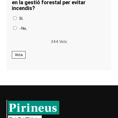
en la gestió forestal per evitar
incendis?
Sí,
- No,
244
Vots
Vota