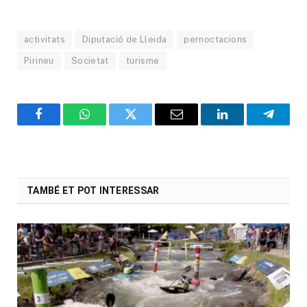
activitats
Diputació de Lleida
pernoctacions
Pirineu
Societat
turisme
Facebook
WhatsApp
Twitter
Email
LinkedIn
Telegr
TAMBÉ ET POT INTERESSAR