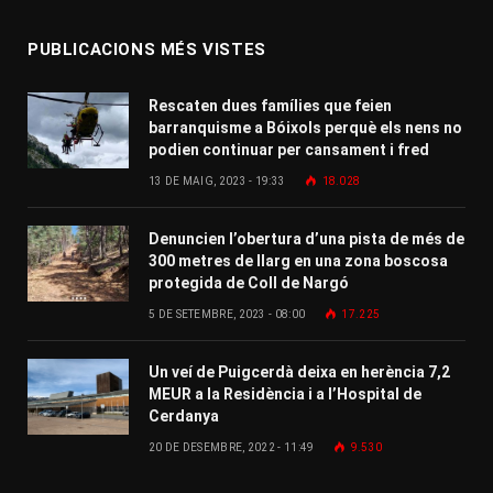
PUBLICACIONS MÉS VISTES
Rescaten dues famílies que feien
barranquisme a Bóixols perquè els nens no
podien continuar per cansament i fred
13 DE MAIG, 2023 - 19:33
18.028
Denuncien l’obertura d’una pista de més de
300 metres de llarg en una zona boscosa
protegida de Coll de Nargó
5 DE SETEMBRE, 2023 - 08:00
17.225
Un veí de Puigcerdà deixa en herència 7,2
MEUR a la Residència i a l’Hospital de
Cerdanya
20 DE DESEMBRE, 2022 - 11:49
9.530