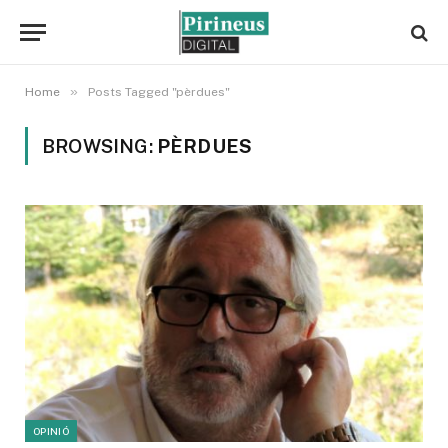
»
Home
Posts Tagged "pèrdues"
BROWSING:
PÈRDUES
OPINIÓ