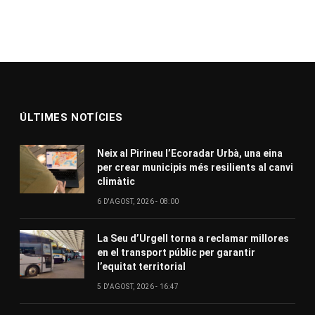
ÚLTIMES NOTÍCIES
Neix al Pirineu l’Ecoradar Urbà, una eina
per crear municipis més resilients al canvi
climàtic
6 D'AGOST, 2026 - 08:00
La Seu d’Urgell torna a reclamar millores
en el transport públic per garantir
l’equitat territorial
5 D'AGOST, 2026 - 16:47