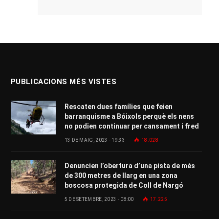
PUBLICACIONS MÉS VISTES
Rescaten dues famílies que feien
barranquisme a Bóixols perquè els nens
no podien continuar per cansament i fred
13 DE MAIG, 2023 - 19:33
18.028
Denuncien l’obertura d’una pista de més
de 300 metres de llarg en una zona
boscosa protegida de Coll de Nargó
5 DE SETEMBRE, 2023 - 08:00
17.225