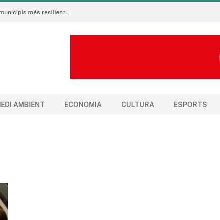
Neix al Pirineu l’Ecoradar Urbà, una eina per crear municipis més resilients al canvi climàtic
EDI AMBIENT
ECONOMIA
CULTURA
ESPORTS