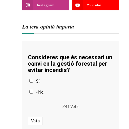
Instagram
YouTube
La teva opinió importa
Consideres que és necessari un
canvi en la gestió forestal per
evitar incendis?
Sí,
- No,
241
Vots
Vota