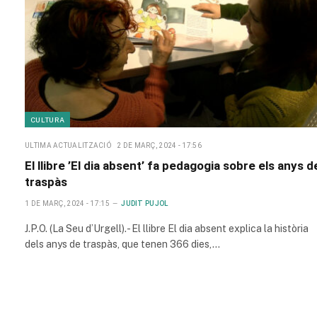
CULTURA
ULTIMA ACTUALITZACIÓ
2 DE MARÇ, 2024 - 17:56
El llibre ’El dia absent’ fa pedagogia sobre els anys d
traspàs
1 DE MARÇ, 2024 - 17:15
JUDIT PUJOL
J.P.O. (La Seu d’Urgell).- El llibre El dia absent explica la història
dels anys de traspàs, que tenen 366 dies,…