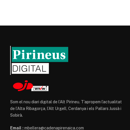
Som el nou diari digital de l’Alt Pirineu. T’apropem l’actualitat
de l’Alta Ribagorça, l’Alt Urgell, Cerdanya i els Pallars Jussà i
Sobirà.
Email :
mbellera@cadenapirenaica.com