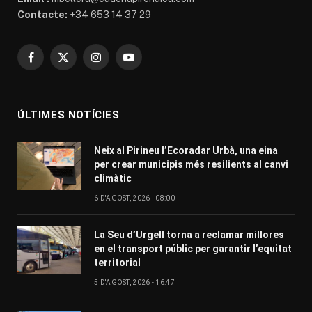
Contacte:
+34 653 14 37 29
Facebook
X
Instagram
YouTube
(Twitter)
ÚLTIMES NOTÍCIES
Neix al Pirineu l’Ecoradar Urbà, una eina
per crear municipis més resilients al canvi
climàtic
6 D'AGOST, 2026 - 08:00
La Seu d’Urgell torna a reclamar millores
en el transport públic per garantir l’equitat
territorial
5 D'AGOST, 2026 - 16:47