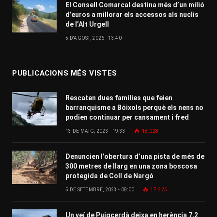
El Consell Comarcal destina més d’un milió
d’euros a millorar els accessos als nuclis
de l’Alt Urgell
5 D'AGOST, 2026 - 13:40
PUBLICACIONS MÉS VISTES
Rescaten dues famílies que feien
barranquisme a Bóixols perquè els nens no
podien continuar per cansament i fred
13 DE MAIG, 2023 - 19:33
18.028
Denuncien l’obertura d’una pista de més de
300 metres de llarg en una zona boscosa
protegida de Coll de Nargó
5 DE SETEMBRE, 2023 - 08:00
17.225
Un veí de Puigcerdà deixa en herència 7,2