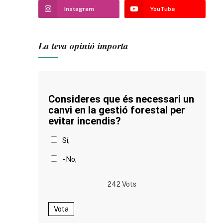
Instagram
YouTube
La teva opinió importa
Consideres que és necessari un
canvi en la gestió forestal per
evitar incendis?
Sí,
- No,
242
Vots
Vota