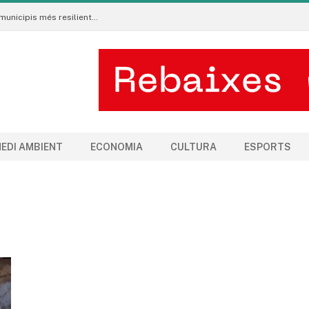
Neix al Pirineu l’Ecoradar Urbà, una eina per crear municipis més resilients al canvi climàtic
EDI AMBIENT
ECONOMIA
CULTURA
ESPORTS