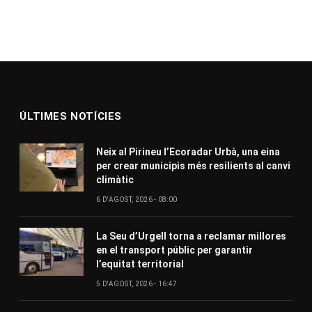
ÚLTIMES NOTÍCIES
Neix al Pirineu l’Ecoradar Urbà, una eina
per crear municipis més resilients al canvi
climàtic
6 D'AGOST, 2026 - 08:00
La Seu d’Urgell torna a reclamar millores
en el transport públic per garantir
l’equitat territorial
5 D'AGOST, 2026 - 16:47