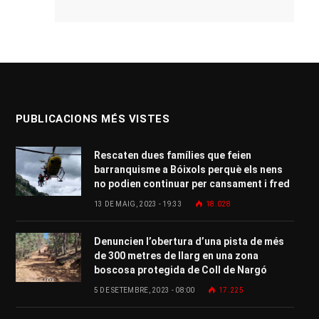
PUBLICACIONS MÉS VISTES
Rescaten dues famílies que feien
barranquisme a Bóixols perquè els nens
no podien continuar per cansament i fred
13 DE MAIG, 2023 - 19:33
18.028
Denuncien l’obertura d’una pista de més
de 300 metres de llarg en una zona
boscosa protegida de Coll de Nargó
5 DE SETEMBRE, 2023 - 08:00
17.225