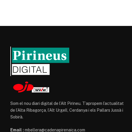
Som el nou diari digital de l’Alt Pirineu. T’apropem l’actualitat
de l’Alta Ribagorça, l’Alt Urgell, Cerdanya i els Pallars Jussà i
Sobirà.
Email :
mbellera@cadenapirenaica.com