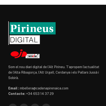
Som el nou diari digital de l’Alt Pirineu. T’apropem l’actualitat
de l’Alta Ribagorça, l’Alt Urgell, Cerdanya i els Pallars Jussà i
Sobirà.
Email :
mbellera@cadenapirenaica.com
Contacte:
+34 653 14 37 29