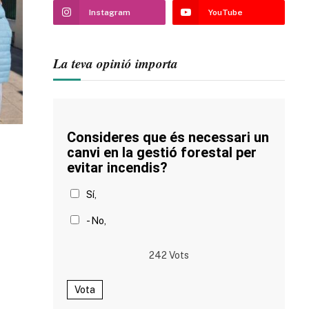
Instagram
YouTube
La teva opinió importa
Consideres que és necessari un
canvi en la gestió forestal per
evitar incendis?
Sí,
- No,
242
Vots
Vota