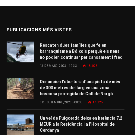
PUBLICACIONS MÉS VISTES
Rescaten dues famílies que feien
barranquisme a Bóixols perquè els nens
no podien continuar per cansament i fred
13 DE MAIG, 2023 - 19:33
18.028
Denuncien l’obertura d’una pista de més
de 300 metres de llarg en una zona
boscosa protegida de Coll de Nargó
5 DE SETEMBRE, 2023 - 08:00
17.225
Un veí de Puigcerdà deixa en herència 7,2
MEUR a la Residència i a l’Hospital de
Cerdanya