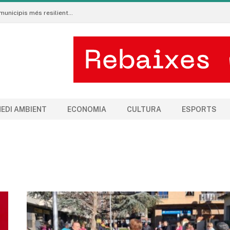
Neix al Pirineu l’Ecoradar Urbà, una eina per crear municipis més resilients al canvi climàtic
EDI AMBIENT
ECONOMIA
CULTURA
ESPORTS