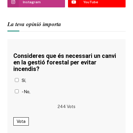
Instagram
YouTube
La teva opinió importa
Consideres que és necessari un canvi
en la gestió forestal per evitar
incendis?
Sí,
- No,
244
Vots
Vota