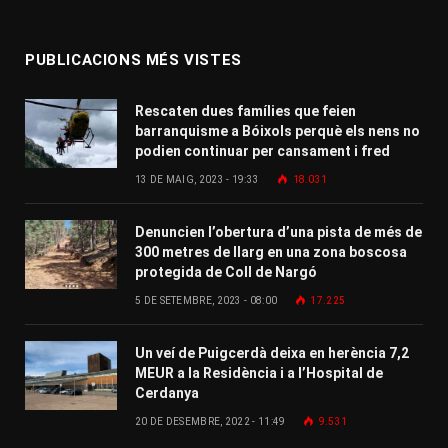
PUBLICACIONS MÉS VISTES
Rescaten dues famílies que feien
barranquisme a Bóixols perquè els nens no
podien continuar per cansament i fred
13 DE MAIG, 2023 - 19:33
18.031
Denuncien l’obertura d’una pista de més de
300 metres de llarg en una zona boscosa
protegida de Coll de Nargó
5 DE SETEMBRE, 2023 - 08:00
17.225
Un veí de Puigcerdà deixa en herència 7,2
MEUR a la Residència i a l’Hospital de
Cerdanya
20 DE DESEMBRE, 2022 - 11:49
9.531