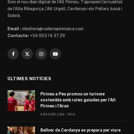
Som el nou diari digital de l’Alt Pirineu. T’apropem l’actualitat
de l’Alta Ribagorça, l’Alt Urgell, Cerdanya i els Pallars Jussà i
Sobirà.
Email :
mbellera@cadenapirenaica.com
Contacte:
+34 653 14 37 29
Facebook
X
Instagram
YouTube
(Twitter)
ÚLTIMES NOTÍCIES
Pirineu a Peu promou un turisme
sostenible amb rutes guiades per l’Alt
Pirineu i l’Aran
6 D'AGOST, 2026 - 18:34
Bellver de Cerdanya es prepara per viure