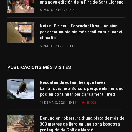
una nova edición de la Fira de Sant Llorenç
6 D'AGOST, 2026 - 18:17
Neix al Pirineu l’Ecoradar Urbà, una eina
per crear municipis més resilients al canvi
climàtic
6 D'AGOST, 2026 - 08:00
PUBLICACIONS MÉS VISTES
Rescaten dues famílies que feien
barranquisme a Bóixols perquè els nens no
podien continuar per cansament i fred
13 DE MAIG, 2023 - 19:33
18.028
Denuncien l’obertura d’una pista de més de
300 metres de llarg en una zona boscosa
protegida de Coll de Nargó