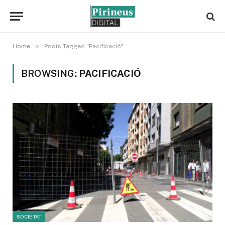
»
Home
Posts Tagged "Pacificació"
BROWSING:
PACIFICACIÓ
SOCIETAT