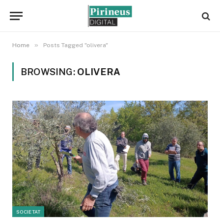
»
Home
Posts Tagged "olivera"
BROWSING:
OLIVERA
SOCIETAT