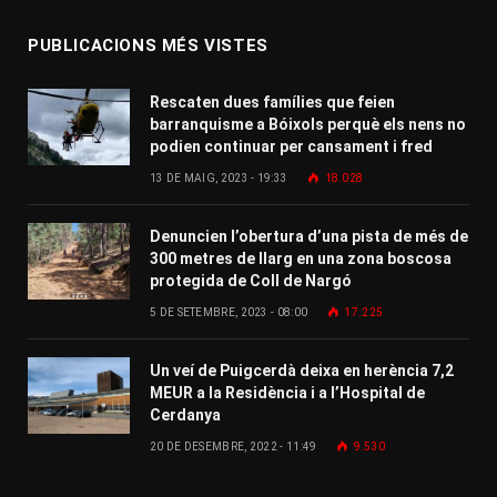
PUBLICACIONS MÉS VISTES
Rescaten dues famílies que feien
barranquisme a Bóixols perquè els nens no
podien continuar per cansament i fred
13 DE MAIG, 2023 - 19:33
18.028
Denuncien l’obertura d’una pista de més de
300 metres de llarg en una zona boscosa
protegida de Coll de Nargó
5 DE SETEMBRE, 2023 - 08:00
17.225
Un veí de Puigcerdà deixa en herència 7,2
MEUR a la Residència i a l’Hospital de
Cerdanya
20 DE DESEMBRE, 2022 - 11:49
9.530