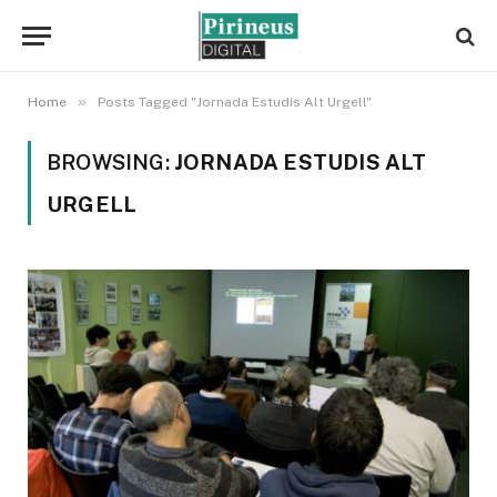
»
Home
Posts Tagged "Jornada Estudis Alt Urgell"
BROWSING:
JORNADA ESTUDIS ALT
URGELL