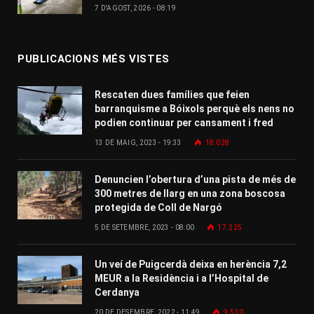
7 D'AGOST, 2026 - 08:19
PUBLICACIONS MÉS VISTES
Rescaten dues famílies que feien
barranquisme a Bóixols perquè els nens no
podien continuar per cansament i fred
13 DE MAIG, 2023 - 19:33
18.028
Denuncien l’obertura d’una pista de més de
300 metres de llarg en una zona boscosa
protegida de Coll de Nargó
5 DE SETEMBRE, 2023 - 08:00
17.225
Un veí de Puigcerdà deixa en herència 7,2
MEUR a la Residència i a l’Hospital de
Cerdanya
20 DE DESEMBRE, 2022 - 11:49
9.530