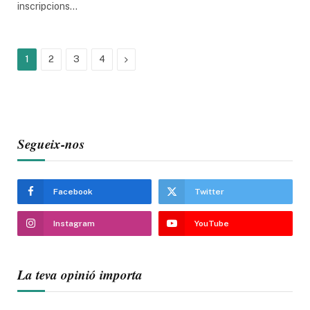
inscripcions…
Next
1
2
3
4
Segueix-nos
Facebook
Twitter
Instagram
YouTube
La teva opinió importa