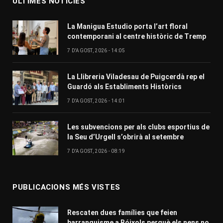
ÚLTIMES NOTÍCIES
La Manigua Estudio porta l’art floral
contemporani al centre històric de Tremp
7 D'AGOST, 2026 - 14:05
La Llibreria Viladesau de Puigcerdà rep el
Guardó als Establiments Històrics
7 D'AGOST, 2026 - 14:01
Les subvencions per als clubs esportius de
la Seu d’Urgell s’obrirà al setembre
7 D'AGOST, 2026 - 08:19
PUBLICACIONS MÉS VISTES
Rescaten dues famílies que feien
barranquisme a Bóixols perquè els nens no