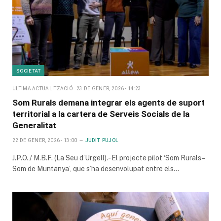
SOCIETAT
ULTIMA ACTUALITZACIÓ
23 DE GENER, 2026 - 14:23
Som Rurals demana integrar els agents de suport
territorial a la cartera de Serveis Socials de la
Generalitat
22 DE GENER, 2026 - 13:00
JUDIT PUJOL
J.P.O. / M.B.F. (La Seu d’Urgell).- El projecte pilot ‘Som Rurals –
Som de Muntanya’, que s’ha desenvolupat entre els…