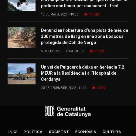
podien continuar per cansament i fred
13 DE MAIG, 2023 - 19:33
18.028
Denuncien l’obertura d’una pista de més de
300 metres de llarg en una zona boscosa
protegida de Coll de Nargó
5 DE SETEMBRE, 2023 - 08:00
17.225
Un veí de Puigcerdà deixa en herència 7,2
MEUR a la Residència i a l’Hospital de
Cerdanya
20 DE DESEMBRE, 2022 - 11:49
9.530
INICI
POLÍTICA
SOCIETAT
ECONOMIA
CULTURA