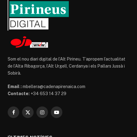
Som el nou diari digital de l’Alt Pirineu. T’apropem l’actualitat
de l’Alta Ribagorça, l’Alt Urgell, Cerdanya i els Pallars Jussà i
Sobirà.
Email :
mbellera@cadenapirenaica.com
Contacte:
+34 653 14 37 29
Facebook
X
Instagram
YouTube
(Twitter)