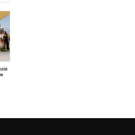
cció
lm