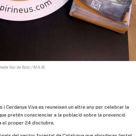
rnada Soc de Bosc / M.A.M.
s i Cerdanya Viva es reuneixen un altre any per celebrar la
ue pretén conscienciar a la població sobre la prevenció
rà el proper 24 d’octubre.
nals del sector forestal de Catalunya que abordaran l’estat