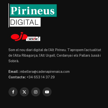
Som el nou diari digital de l’Alt Pirineu. T’apropem l’actualitat
de l’Alta Ribagorça, l’Alt Urgell, Cerdanya i els Pallars Jussà i
Sobirà.
Email :
mbellera@cadenapirenaica.com
Contacte:
+34 653 14 37 29
Facebook
X
Instagram
YouTube
(Twitter)