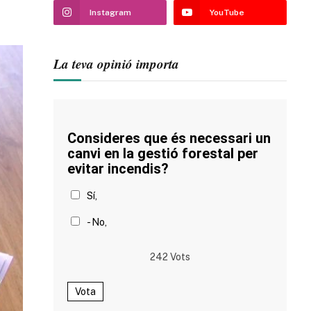
Instagram
YouTube
La teva opinió importa
Consideres que és necessari un
canvi en la gestió forestal per
evitar incendis?
Sí,
- No,
242
Vots
Vota