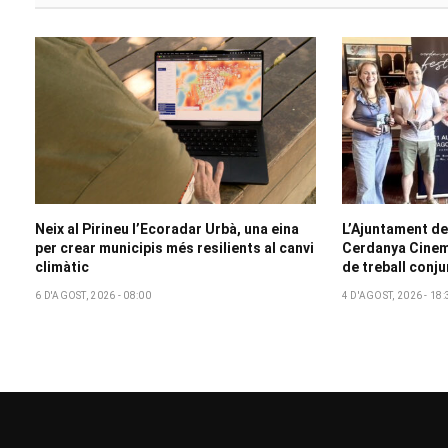
Neix al Pirineu l’Ecoradar Urbà, una eina
L’Ajuntament de
per crear municipis més resilients al canvi
Cerdanya Cinem
climàtic
de treball conju
6 D'AGOST, 2026 - 08:00
4 D'AGOST, 2026 - 18: