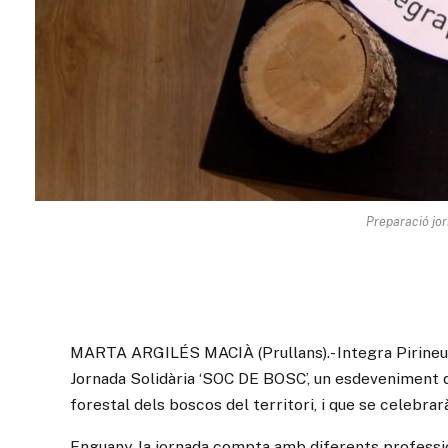
Preparació jo
MARTA ARGILÉS MACIÀ (Prullans).-
Integra Pirineu
Jornada Solidària ‘SOC DE BOSC’, un esdeveniment q
forestal dels boscos del territori, i que se celebra
Enguany, la jornada compta amb diferents professio