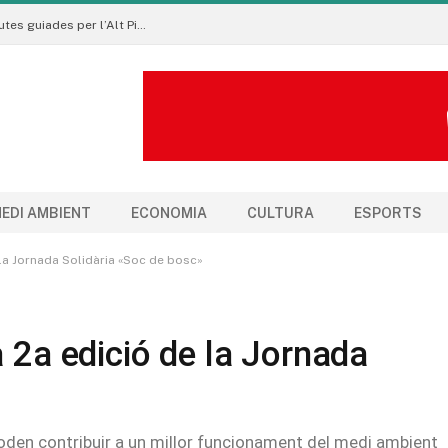
Pirineu a Peu promou un turisme sostenible amb rutes guiades per l’Alt Pirineu i l’Aran
EDI AMBIENT
ECONOMIA
CULTURA
ESPORTS
 la Jornada Solidària «Soc de bosc»
a 2a edició de la Jornada
poden contribuir a un millor funcionament del medi ambient