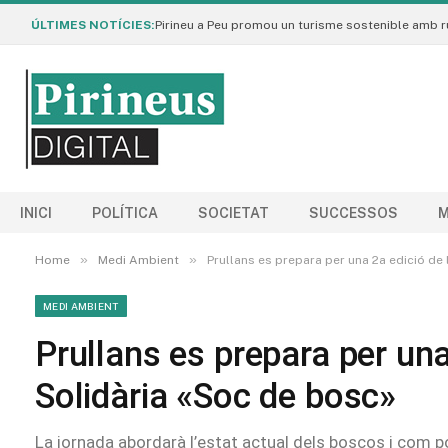
ÚLTIMES NOTÍCIES:
INICI
POLÍTICA
SOCIETAT
SUCCESSOS
M
»
»
Home
Medi Ambient
Prullans es prepara per una 2a edició de
MEDI AMBIENT
Prullans es prepara per un
Solidària «Soc de bosc»
La jornada abordarà l’estat actual dels boscos i com 