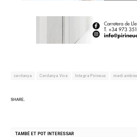
cerdanya
Cerdanya Viva
Integra Pirineus
medi ambie
SHARE.
TAMBÉ ET POT INTERESSAR