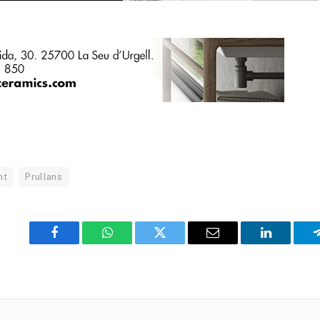
nt
Prullans
Facebook
WhatsApp
Twitter
Email
LinkedIn