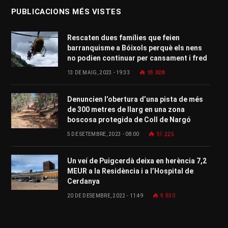
PUBLICACIONS MÉS VISTES
Rescaten dues famílies que feien
barranquisme a Bóixols perquè els nens
no podien continuar per cansament i fred
13 DE MAIG, 2023 - 19:33
18.028
Denuncien l’obertura d’una pista de més
de 300 metres de llarg en una zona
boscosa protegida de Coll de Nargó
5 DE SETEMBRE, 2023 - 08:00
17.225
Un veí de Puigcerdà deixa en herència 7,2
MEUR a la Residència i a l’Hospital de
Cerdanya
20 DE DESEMBRE, 2022 - 11:49
9.530