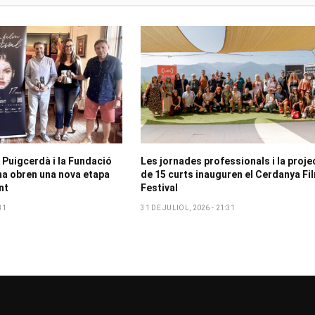
 Puigcerdà i la Fundació
Les jornades professionals i la proje
a obren una nova etapa
de 15 curts inauguren el Cerdanya Fi
nt
Festival
31
31 DE JULIOL, 2026 - 21:31