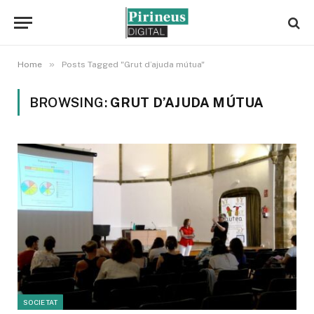
»
Home
Posts Tagged "Grut d’ajuda mútua"
BROWSING:
GRUT D’AJUDA MÚTUA
SOCIETAT