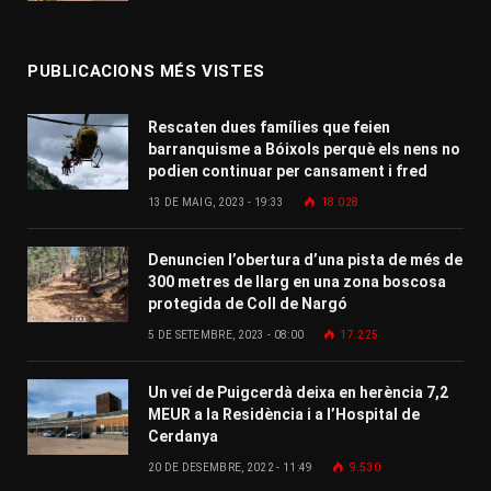
PUBLICACIONS MÉS VISTES
Rescaten dues famílies que feien
barranquisme a Bóixols perquè els nens no
podien continuar per cansament i fred
13 DE MAIG, 2023 - 19:33
18.028
Denuncien l’obertura d’una pista de més de
300 metres de llarg en una zona boscosa
protegida de Coll de Nargó
5 DE SETEMBRE, 2023 - 08:00
17.225
Un veí de Puigcerdà deixa en herència 7,2
MEUR a la Residència i a l’Hospital de
Cerdanya
20 DE DESEMBRE, 2022 - 11:49
9.530