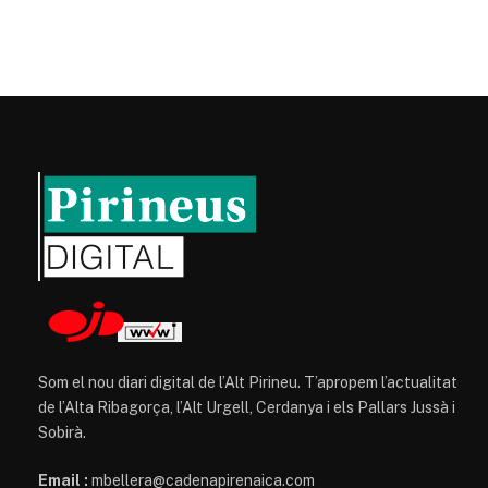
Som el nou diari digital de l’Alt Pirineu. T’apropem l’actualitat
de l’Alta Ribagorça, l’Alt Urgell, Cerdanya i els Pallars Jussà i
Sobirà.
Email :
mbellera@cadenapirenaica.com