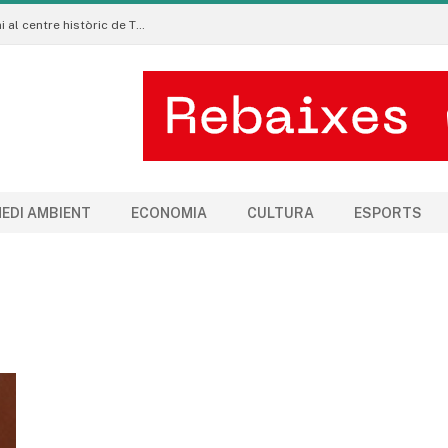
La Manigua Estudio porta l’art floral contemporani al centre històric de Tremp
EDI AMBIENT
ECONOMIA
CULTURA
ESPORTS
S