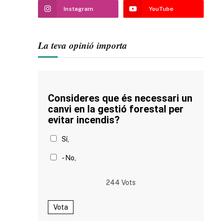
Instagram
YouTube
La teva opinió importa
Consideres que és necessari un
canvi en la gestió forestal per
evitar incendis?
Sí,
- No,
244
Vots
Vota