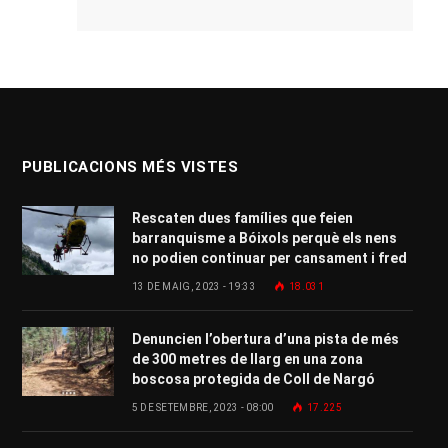
PUBLICACIONS MÉS VISTES
Rescaten dues famílies que feien
barranquisme a Bóixols perquè els nens
no podien continuar per cansament i fred
13 DE MAIG, 2023 - 19:33
18.031
Denuncien l’obertura d’una pista de més
de 300 metres de llarg en una zona
boscosa protegida de Coll de Nargó
5 DE SETEMBRE, 2023 - 08:00
17.225