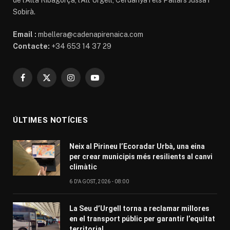
Sobirà.
Email :
mbellera@cadenapirenaica.com
Contacte:
+34 653 14 37 29
Facebook
X
Instagram
YouTube
(Twitter)
ÚLTIMES NOTÍCIES
Neix al Pirineu l’Ecoradar Urbà, una eina
per crear municipis més resilients al canvi
climàtic
6 D'AGOST, 2026 - 08:00
La Seu d’Urgell torna a reclamar millores
en el transport públic per garantir l’equitat
territorial