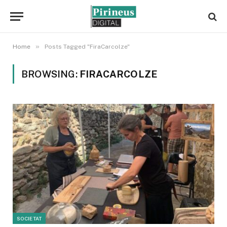
»
Home
Posts Tagged "FiraCarcolze"
BROWSING:
FIRACARCOLZE
SOCIETAT