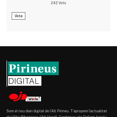
242
Vots
Vota
Som el nou diari digital de l’Alt Pirineu. T’apropem l’actualitat
de l’Alta Ribagorça, l’Alt Urgell, Cerdanya i els Pallars Jussà i