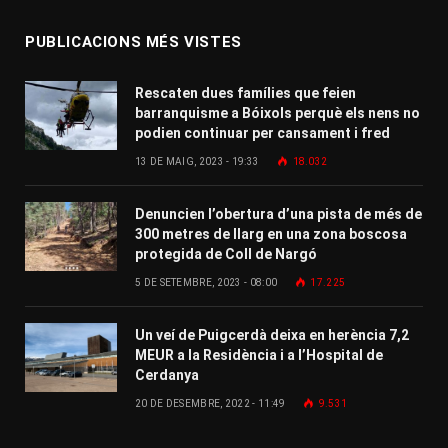
PUBLICACIONS MÉS VISTES
Rescaten dues famílies que feien
barranquisme a Bóixols perquè els nens no
podien continuar per cansament i fred
13 DE MAIG, 2023 - 19:33
18.032
Denuncien l’obertura d’una pista de més de
300 metres de llarg en una zona boscosa
protegida de Coll de Nargó
5 DE SETEMBRE, 2023 - 08:00
17.225
Un veí de Puigcerdà deixa en herència 7,2
MEUR a la Residència i a l’Hospital de
Cerdanya
20 DE DESEMBRE, 2022 - 11:49
9.531