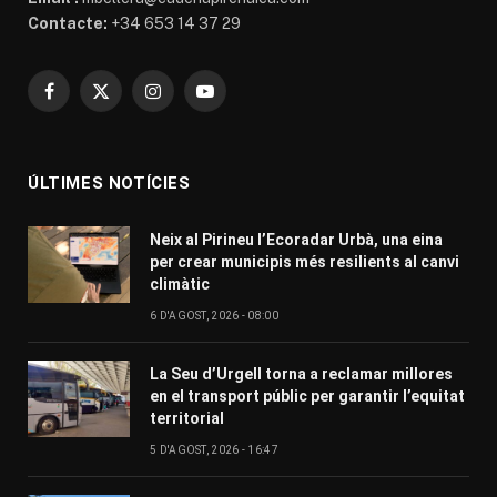
Contacte:
+34 653 14 37 29
Facebook
X
Instagram
YouTube
(Twitter)
ÚLTIMES NOTÍCIES
Neix al Pirineu l’Ecoradar Urbà, una eina
per crear municipis més resilients al canvi
climàtic
6 D'AGOST, 2026 - 08:00
La Seu d’Urgell torna a reclamar millores
en el transport públic per garantir l’equitat
territorial
5 D'AGOST, 2026 - 16:47