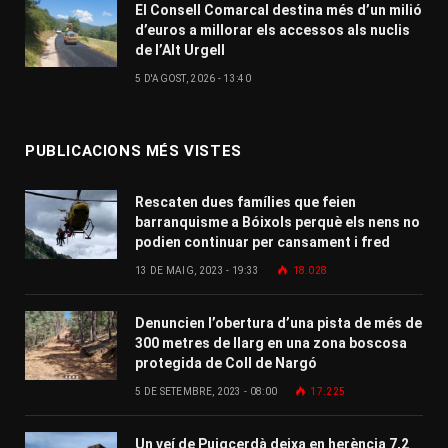
El Consell Comarcal destina més d’un milió
d’euros a millorar els accessos als nuclis
de l’Alt Urgell
5 D'AGOST, 2026 - 13:40
PUBLICACIONS MÉS VISTES
Rescaten dues famílies que feien
barranquisme a Bóixols perquè els nens no
podien continuar per cansament i fred
13 DE MAIG, 2023 - 19:33
18.028
Denuncien l’obertura d’una pista de més de
300 metres de llarg en una zona boscosa
protegida de Coll de Nargó
5 DE SETEMBRE, 2023 - 08:00
17.225
Un veí de Puigcerdà deixa en herència 7,2