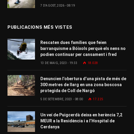
7 D'AGOST, 2026 - 08:19
PUBLICACIONS MÉS VISTES
Rescaten dues famílies que feien
barranquisme a Bóixols perquè els nens no
podien continuar per cansament i fred
13 DE MAIG, 2023 - 19:33
18.028
Denuncien l’obertura d’una pista de més de
300 metres de llarg en una zona boscosa
protegida de Coll de Nargó
5 DE SETEMBRE, 2023 - 08:00
17.225
Un veí de Puigcerdà deixa en herència 7,2
MEUR a la Residència i a l’Hospital de
Cerdanya