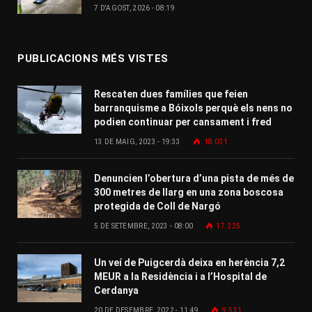
7 D'AGOST, 2026 - 08:19
PUBLICACIONS MÉS VISTES
Rescaten dues famílies que feien
barranquisme a Bóixols perquè els nens no
podien continuar per cansament i fred
13 DE MAIG, 2023 - 19:33
18.031
Denuncien l’obertura d’una pista de més de
300 metres de llarg en una zona boscosa
protegida de Coll de Nargó
5 DE SETEMBRE, 2023 - 08:00
17.225
Un veí de Puigcerdà deixa en herència 7,2
MEUR a la Residència i a l’Hospital de
Cerdanya
20 DE DESEMBRE, 2022 - 11:49
9.531